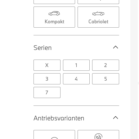
Kompakt
Cabriolet
Serien
X
1
2
3
4
5
7
Antriebsvarianten