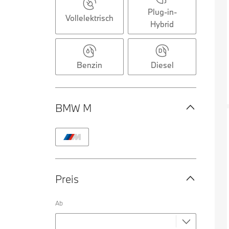
Plug-in-
Vollelektrisch
Hybrid
Benzin
Diesel
BMW M
Preis
Ab