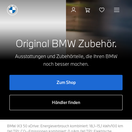
Zum Shop
Original BMW Zubehör.
Ausstattungen und Zubehörteile, die Ihren BMW
noch besser machen.
Zum Shop
Händler finden
BMW iX3 50 xDrive: Energieverbrauch kombiniert: 18,1–15,1 kWh/100 km
(WLTP); CO₂-Emissionen kombiniert: 0 g/km (WLTP); Elektrische