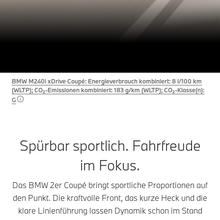
2
THE
Das BMW 2er Coupé.
Konfigurieren & Preise
Angebot anfordern
BMW M240i xDrive Coupé: Energieverbrauch kombiniert: 8 l/100 km
(WLTP); CO₂-Emissionen kombiniert: 183 g/km (WLTP); CO₂-Klasse(n):
G
Spürbar sportlich. Fahrfreude
im Fokus.
Das BMW 2er Coupé bringt sportliche Proportionen auf
den Punkt. Die kraftvolle Front, das kurze Heck und die
klare Linienführung lassen Dynamik schon im Stand