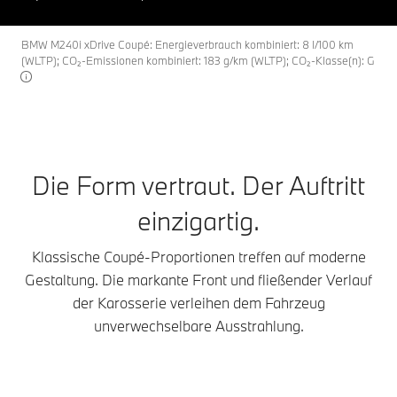
BMW M240i xDrive Coupé: Energieverbrauch kombiniert: 8 l/100 km
(WLTP); CO₂-Emissionen kombiniert: 183 g/km (WLTP); CO₂-Klasse(n): G
Die Form vertraut. Der Auftritt
einzigartig.
Klassische Coupé-Proportionen treffen auf moderne
Gestaltung. Die markante Front und fließender Verlauf
der Karosserie verleihen dem Fahrzeug
unverwechselbare Ausstrahlung.