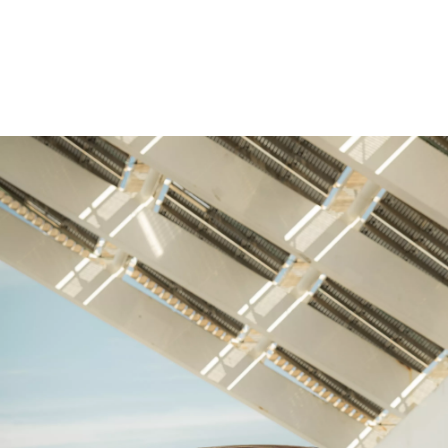
BMW M240i xDrive Coupé: Energieverbrauch kombiniert: 8 l/100 km
(WLTP); CO₂-Emissionen kombiniert: 183 g/km (WLTP); CO₂-Klasse(n): G