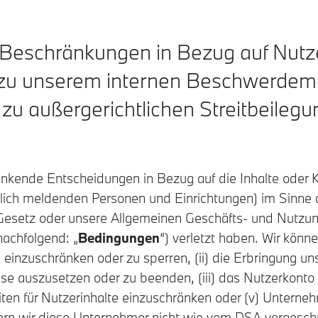
 Beschränkungen in Bezug auf Nutzer
, zu unserem internen Beschwerde
 zu außergerichtlichen Streitbeileg
nkende Entscheidungen in Bezug auf die Inhalte oder 
ßlich meldenden Personen und Einrichtungen) im Sinne 
 Gesetz oder unsere Allgemeinen Geschäfts- und Nutzu
nachfolgend: „
Bedingungen
“) verletzt haben. Wir könne
n einzuschränken oder zu sperren, (ii) die Erbringung u
eise auszusetzen oder zu beenden, (iii) das Nutzerkonto
iten für Nutzerinhalte einzuschränken oder (v) Unterneh
ern wir diese Unternehmer nicht wie vom DSA vorgeschri