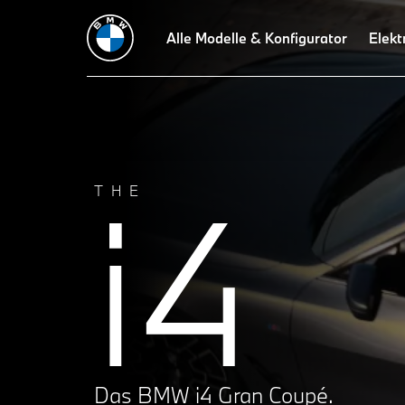
Technische Daten
Business Lösungen
Alle Modelle & Konfigurator
Preisliste
Probefa
Elekt
i4
THE
Das BMW i4 Gran Coupé.