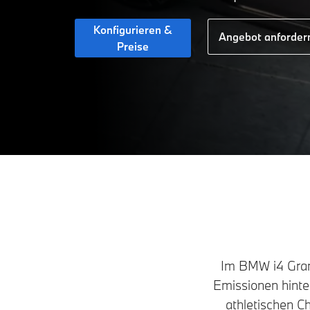
Konfigurieren &
Angebot anforder
Preise
Im BMW i4 Gran 
Emissionen hinter
athletischen C