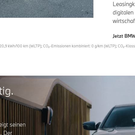
Leasingko
digitalen
wirtschaf
Jetzt BM
20,9 kWh/100 km (WLTP); CO₂-Emissionen kombiniert: 0 g/km (WLTP); CO₂-Klasse(
tig.
igt seinen
. Der