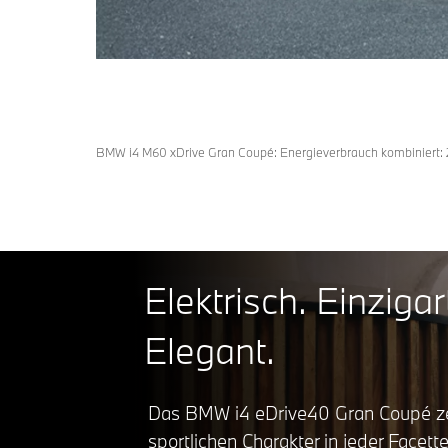
BMW i4 M60 xDrive Gran Coupé: Energieverbrauch kombiniert: 
Elektrisch. Einzigar
Elegant.
Das BMW i4 eDrive40 Gran Coupé ze
sportlichen Charakter in jeder Facette