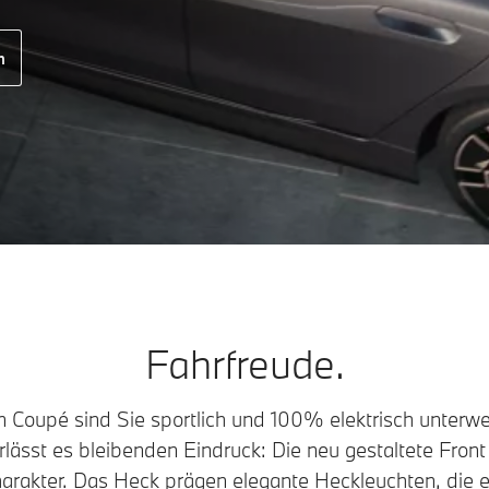
n
Fahrfreude.
Coupé sind Sie sportlich und 100% elektrisch unterweg
lässt es bleibenden Eindruck: Die neu gestaltete Front
harakter. Das Heck prägen elegante Heckleuchten, die e