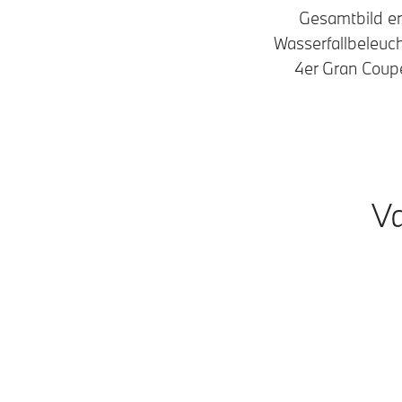
Gesamtbild er
Wasserfallbeleuc
4er Gran Coupé
Va
Modelle
Vollelektrisch
Benzin • Diesel
M Modelle