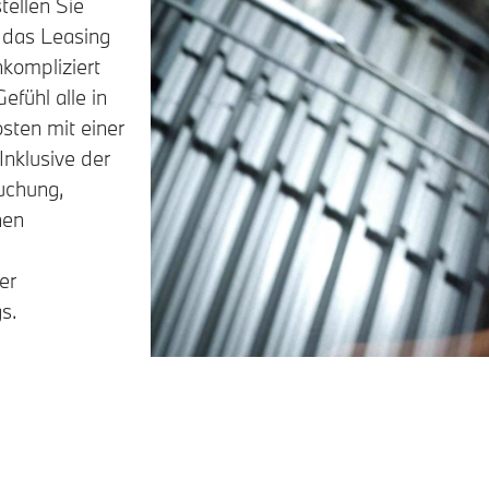
tellen Sie
 das Leasing
kompliziert
fühl alle in
sten mit einer
nklusive der
uchung,
nen
er
s.