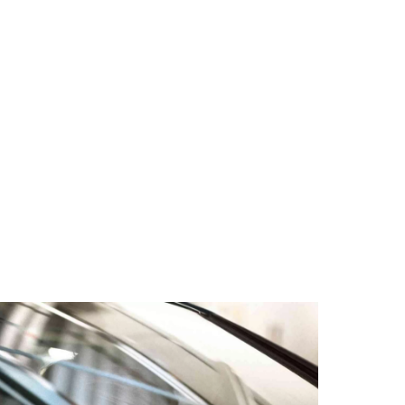
issionen kombiniert: 0 g/km (WLTP); CO₂-Klasse(n): A