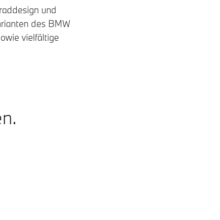
kraddesign und
varianten des BMW
wie vielfältige
en.