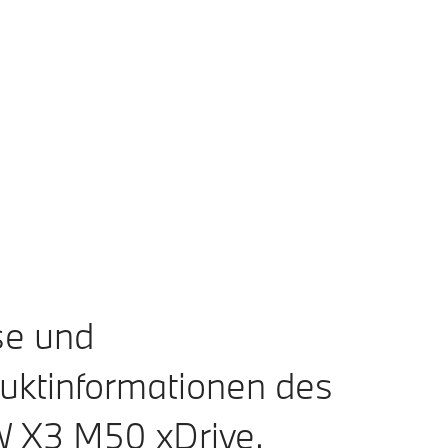
Zum Vergleich hinzufügen
che Daten
onen kombiniert: 189 g/km (WLTP); CO₂-Klasse(n): G
se und
uktinformationen des
 X3 M50 xDrive.