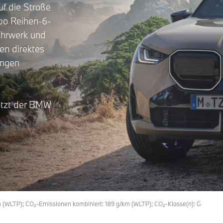
f die Straße
rbo Reihen-6-
ahrwerk und
en direktes
angen
s
etzt der BMW
 (WLTP); CO₂-Emissionen kombiniert: 189 g/km (WLTP); CO₂-Klasse(n): G