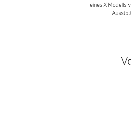
eines X Modells
Ausstat
Va
Modelle
Plug-in-Hybrid
Benzin • Diesel
M Modelle