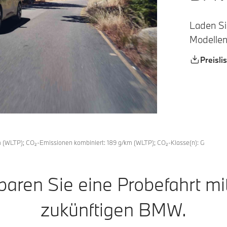
Laden Sie
Modellen
Preisl
 (WLTP); CO₂-Emissionen kombiniert: 189 g/km (WLTP); CO₂-Klasse(n): G
baren Sie eine Probefahrt mi
zukünftigen BMW.