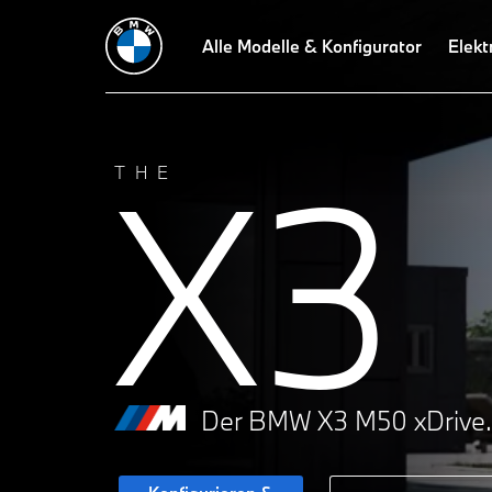
Technische Daten
Preisliste
Alle Modelle & Konfigurator
Probefahrt vereinbaren
Elekt
Perf
X3
THE
Der BMW X3 M50 xDrive.