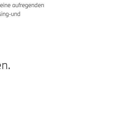
eine aufregenden
sing-und
en.