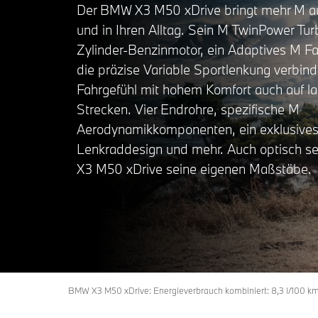
Der BMW X3 M50 xDrive bringt mehr M au
und in Ihren Alltag. Sein M TwinPower Tu
Zylinder-Benzinmotor, ein Adaptives M F
die präzise Variable Sportlenkung verbind
Fahrgefühl mit hohem Komfort auch auf l
Strecken. Vier Endrohre, spezifische M
Aerodynamikkomponenten, ein exklusive
Lenkraddesign und mehr. Auch optisch s
X3 M50 xDrive seine eigenen Maßstäbe.
BMW X3 M50 xDrive: Energieverbrauch kombiniert: 8,3 l/100 km