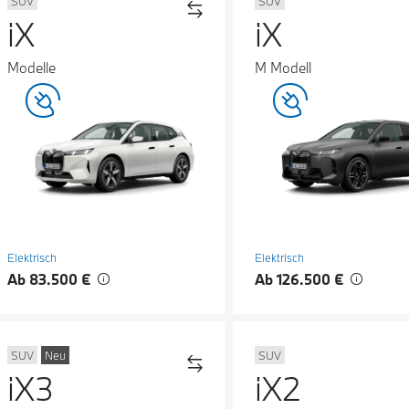
SUV
SUV
iX
iX
Modelle
M Modell
Elektrisch
Elektrisch
Ab 83.500 €
Ab 126.500 €
SUV
Neu
SUV
iX3
iX2