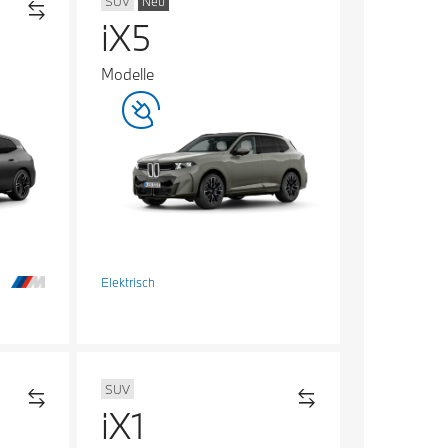
SUV
Neu
iX5
Modelle
Elektrisch
SUV
iX1