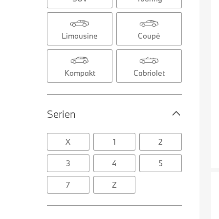
Limousine
Coupé
Kompakt
Cabriolet
Serien
X
1
2
3
4
5
7
Z