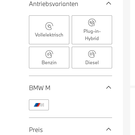
Antriebsvarianten
Plug-in-
Vollelektrisch
Hybrid
Benzin
Diesel
BMW M
Preis