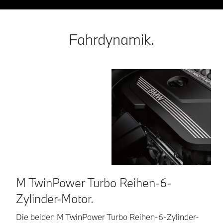
Fahrdynamik.
M TwinPower Turbo Reihen-6-
C
Zylinder-Motor.
M 
ze
Die beiden M TwinPower Turbo Reihen-6-Zylinder-