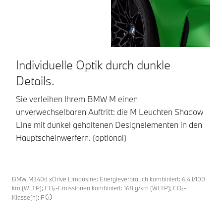
Individuelle Optik durch dunkle
E
Details.
o
Sie verleihen Ihrem BMW M einen
Mi
unverwechselbaren Auftritt: die M Leuchten Shadow
no
Line mit dunkel gehaltenen Designelementen in den
St
Hauptscheinwerfern. (optional)
Di
BMW M340d xDrive Limousine: Energieverbrauch kombiniert: 6,4 l/100
km (WLTP); CO₂-Emissionen kombiniert: 168 g/km (WLTP); CO₂-
Klasse(n): F