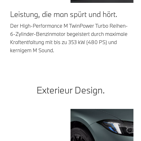
Leistung, die man spürt und hört.
F
Der High-Performance M TwinPower Turbo Reihen-
Da
6-Zylinder-Benzinmotor begeistert durch maximale
Ko
Kraftentfaltung mit bis zu 353 kW (480 PS) und
Fa
kernigem M Sound.
Exterieur Design.