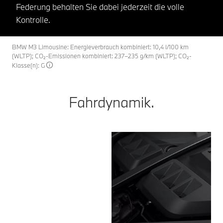
Federung behalten Sie dabei jederzeit die volle
Kontrolle.
BMW M3 Limousine: Energieverbrauch kombiniert: 10,4 l/100 km
(WLTP); CO₂-Emissionen kombiniert: 237–235 g/km (WLTP); CO₂-
Klasse(n): G
Fahrdynamik.