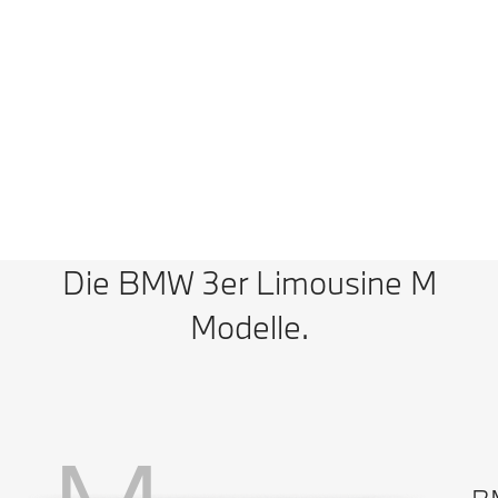
Technische Daten
Zum Vergleich hinzufügen
BMW M3 Competition Limousine mit M xDrive: Energieverbrauch
kombiniert: 10,3 l/100 km (WLTP); CO₂-Emissionen kombiniert: 235–233
g/km (WLTP); CO₂-Klasse(n): G
Die BMW 3er Limousine M
Modelle.