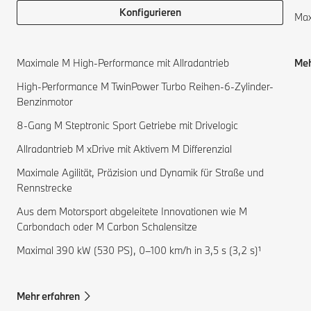
Konfigurieren
Max
Maximale M High-Performance mit Allradantrieb
Meh
High-Performance M TwinPower Turbo Reihen-6-Zylinder-
Benzinmotor
8-Gang M Steptronic Sport Getriebe mit Drivelogic
Allradantrieb M xDrive mit Aktivem M Differenzial
Maximale Agilität, Präzision und Dynamik für Straße und
Rennstrecke
Aus dem Motorsport abgeleitete Innovationen wie M
Carbondach oder M Carbon Schalensitze
Maximal 390 kW (530 PS), 0–100 km/h in 3,5 s (3,2 s)¹
Mehr erfahren