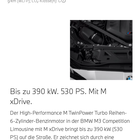
g/km (WLTP); CO₂-Klasse(n): G
Bis zu 390 kW. 530 PS. Mit M
H
xDrive.
In
mi
Der High-Performance M TwinPower Turbo Reihen-
T
6-Zylinder-Benzinmotor in der BMW M3 Competition
bi
Limousine mit M xDrive bringt bis zu 390 kW (530
Kr
PS) auf die Straße. Er zeichnet sich durch eine