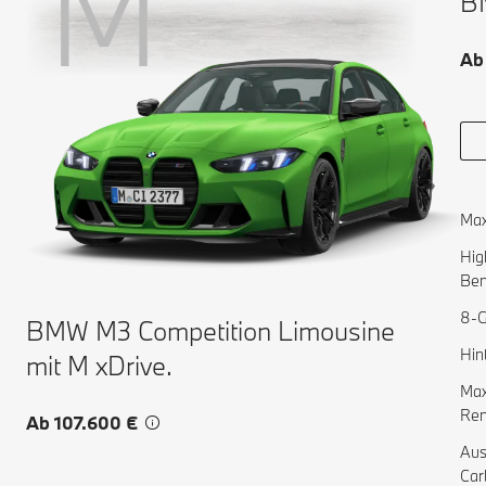
M
BM
Ab
Max
Hig
Ben
8-G
BMW M3 Competition Limousine
Hin
mit M xDrive.
Max
Ren
Ab 107.600 €
Aus
Car