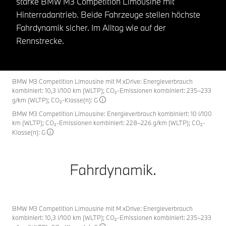
starke BMW M3 Competition Limousine mit
Hinterradantrieb. Beide Fahrzeuge stellen höchste
Fahrdynamik sicher. Im Alltag wie auf der
Rennstrecke.
BMW M3 Competition Limousine mit M xDrive: Energieverbrauch
kombiniert: 10,3 l/100 km (WLTP); CO₂-Emissionen kombiniert: 235–233
g/km (WLTP); CO₂-Klasse(n): G
BMW M3 Competition Limousine: Energieverbrauch kombiniert: 10 l/100
km (WLTP); CO₂-Emissionen kombiniert: 228–226 g/km (WLTP); CO₂-
Klasse(n): G
Fahrdynamik.
BMW M3 Competition Limousine mit M xDrive: Energieverbrauch
kombiniert: 10,3 l/100 km (WLTP); CO₂-Emissionen kombiniert: 235–233