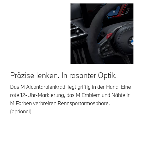
Präzise lenken. In rasanter Optik.
M
Das M Alcantaralenkrad liegt griffig in der Hand. Eine
Di
rote 12-Uhr-Markierung, das M Emblem und Nähte in
si
M Farben verbreiten Rennsportatmosphäre.
Si
(optional)
B