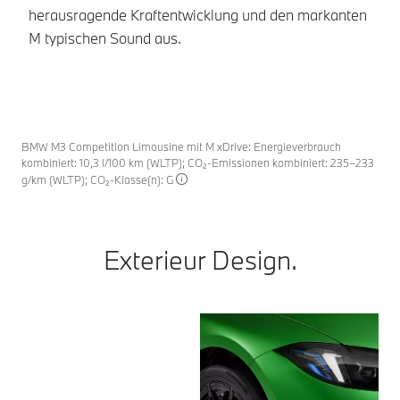
So
herausragende Kraftentwicklung und den markanten
M typischen Sound aus.
BMW M3 Competition Limousine mit M xDrive: Energieverbrauch
kombiniert: 10,3 l/100 km (WLTP); CO₂-Emissionen kombiniert: 235–233
g/km (WLTP); CO₂-Klasse(n): G
Exterieur Design.