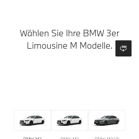
Wählen Sie Ihre BMW 3er
Limousine M Modelle.
bmw
Modell
Außenfarben
Räder
Verdeck
Polster
Inte