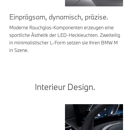
Einprägsam, dynamisch, präzise.
E
Moderne Rauchglas-Komponenten erzeugen eine
Da
sportliche Ästhetik der LED-Heckleuchten. Zweiteilig
a
in minimalistischer L-Form setzen sie Ihren BMW M
Gl
in Szene.
Sp
Interieur Design.