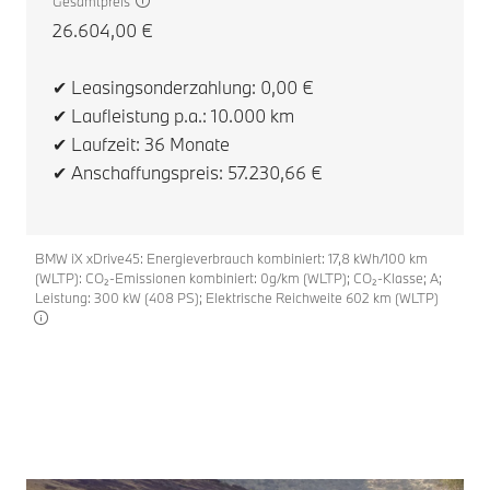
Gesamtpreis
26.604,00 €
BM
✔ Leasingsonderzahlung: 0,00 €
(W
Le
✔ Laufleistung p.a.: 10.000 km
✔ Laufzeit: 36 Monate
✔ Anschaffungspreis: 57.230,66 €
BMW iX xDrive45: Energieverbrauch kombiniert: 17,8 kWh/100 km
(WLTP): CO₂-Emissionen kombiniert: 0g/km (WLTP); CO₂-Klasse; A;
Leistung: 300 kW (408 PS); Elektrische Reichweite 602 km (WLTP)