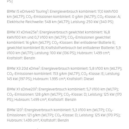
PS)
1
BMW i5 eDrive40 Touring
: Energieverbrauch kombiniert: 17,0 kWh/100
km (WLTP); CO₂-Emissionen kombiniert: 0 g/km (WLTP); CO₂-Klasse: A;
Elektrische Reichweite: 548 km (WLTP); Leistung: 250 kW (340 PS)
1
BMW X1 xDrive25e
: Energieverbrauch gewichtet kombiniert: 16,8
kWh/100 km und 0,7 l/100 km (WLTP); CO₂-Emissionen gewichtet
kombiniert: 16 g/km (WLTP); CO₂-Klassen: Bei entladener Batterie E;
gewichtet kombiniert B; Kraftstoffverbrauch bei entladener Batterie: 5,9
l/100 km (WLTP); Leistung: 100 kW (136 PS); Hubraum: 1.499 cm³;
Kraftstoff: Benzin
1
BMW X3 20d xDrive
: Energieverbrauch kombiniert: 5,8 l/100 km (WLTP);
CO₂-Emissionen kombiniert: 153 g/km (WLTP); CO₂-Klasse: E; Leistung:
145 kW (197 PS); Hubraum: 1.995 cm³; Kraftstoff: Diesel
1
BMW X1 sDrive20i
: Energieverbrauch kombiniert: 5,7 l/100 km (WLTP);
CO₂-Emissionen: 128 g/km (WLTP); CO₂-Klasse: D; Leistung: 125 kW (170
PS); Hubraum: 1.499 cm³; Kraftstoff: Benzin
1
BMW 120
: Energieverbrauch kombiniert: 5,3 l/100 km (WLTP); CO₂-
Emissionen: 121 g/km (WLTP); CO₂-Klasse: D; Leistung: 125 kW (170 PS);
Hubraum: 1.499 cm³; Kraftstoff: Benzin