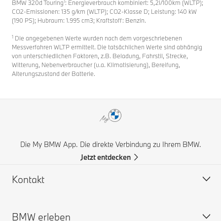
1
BMW 320d Touring
: Energieverbrauch kombiniert: 5,2l/100km (WLTP);
CO2-Emissionen: 135 g/km (WLTP); CO2-Klasse D; Leistung: 140 kW
(190 PS); Hubraum: 1.995 cm3; Kraftstoff: Benzin.
1
Die angegebenen Werte wurden nach dem vorgeschriebenen
Messverfahren WLTP ermittelt. Die tatsächlichen Werte sind abhängig
von unterschiedlichen Faktoren, z.B. Beladung, Fahrstil, Strecke,
Witterung, Nebenverbraucher (u.a. Klimatisierung), Bereifung,
Alterungszustand der Batterie.
Die My BMW App. Die direkte Verbindung zu Ihrem BMW.
Jetzt entdecken
Kontakt
BMW erleben
Hilfe & Kontakt