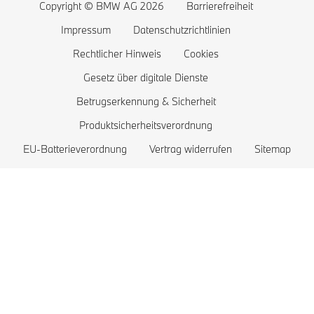
Copyright © BMW AG 2026
Barrierefreiheit
Wunschliste
BMW 2er
Reichweite von Elektroautos
Impressum
Datenschutzrichtlinien
ConnectedDrive Store
BMW 1er
Kosten eines Elektroautos
Rechtlicher Hinweis
Cookies
Leasingbeispiele für Gewerbekunden
BMW M Modelle
BMW Plug-in-Hybrid
Gesetz über digitale Dienste
Betrugserkennung & Sicherheit
Leasingbeispiele für Privatkunden
BMW Limousinen
Produktsicherheitsverordnung
Fahrzeuge vergleichen
BMW Concept Cars
EU-Batterieverordnung
Vertrag widerrufen
Sitemap
BMW Lifestyle Store
BMW Exklusive Automobile
Inzahlungnahme
BMW Behörden- und Sonderschutzfahrzeuge
Probefahrt vereinbaren