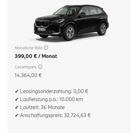
Monatliche Rate
399,00 € / Monat
Gesamtpreis
14.364,00 €
BM
✔ Leasingsonderzahlung: 0,00 €
Em
PS
✔ Laufleistung p.a.: 10.000 km
✔ Laufzeit: 36 Monate
✔ Anschaffungspreis: 32.724,63 €