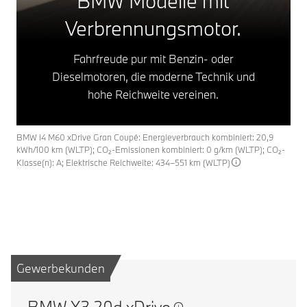
BMW Modelle mit
Verbrennungsmotor.
Fahrfreude pur mit Benzin- oder
Dieselmotoren, die moderne Technik und
hohe Reichweite vereinen.
BMW i4 M60 xDrive Gran Coupé: Energieverbrauch kombiniert: 20,9
kWh/100 km (WLTP); CO₂-Emissionen kombiniert: 0 g/km (WLTP); CO₂-
Klasse(n): A; Elektrische Reichweite: 434–551 km (WLTP)
Gewerbekunden
BMW X3 20d xDrive