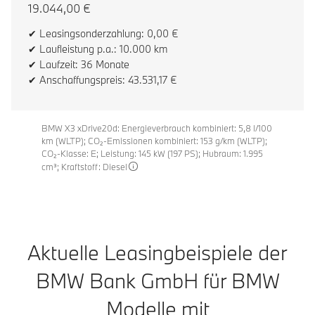
19.044,00 €
✔ Leasingsonderzahlung: 0,00 €
✔ Laufleistung p.a.: 10.000 km
✔ Laufzeit: 36 Monate
✔ Anschaffungspreis: 43.531,17 €
BMW X3 xDrive20d: Energieverbrauch kombiniert: 5,8 l/100
km (WLTP); CO₂-Emissionen kombiniert: 153 g/km (WLTP);
CO₂-Klasse: E; Leistung: 145 kW (197 PS); Hubraum: 1.995
cm³; Kraftstoff: Diesel
Aktuelle Leasingbeispiele der
BMW Bank GmbH für BMW
Modelle mit