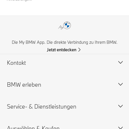
Die My BMW App. Die direkte Verbindung zu Ihrem BMW.
Jetzt entdecken
Kontakt
BMW erleben
Hilfe & Kontakt
Häufige Fragen (FAQ)
Service- & Dienstleistungen
BMW Partner finden
BMW Karriere
Unfall- und Pannenhilfe
BMW.com
Auswählen & Kaufen
Angebot anfordern
BMW Group
Termin vereinbaren