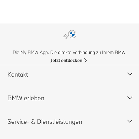
Die My BMW App. Die direkte Verbindung zu Ihrem BMW.
Jetzt entdecken
Kontakt
BMW erleben
Hilfe & Kontakt
Häufige Fragen (FAQ)
Service- & Dienstleistungen
BMW Partner finden
BMW Karriere
Unfall- und Pannenhilfe
BMW.com