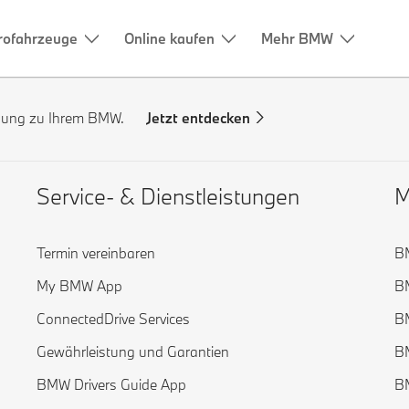
rofahrzeuge
Online kaufen
Mehr BMW
ndung zu Ihrem BMW.
Jetzt entdecken
Service- & Dienstleistungen
M
Termin vereinbaren
B
My BMW App
B
ConnectedDrive Services
B
Gewährleistung und Garantien
B
BMW Drivers Guide App
B