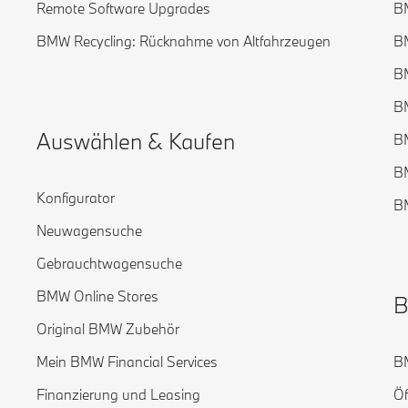
Remote Software Upgrades
B
BMW Recycling: Rücknahme von Altfahrzeugen
B
B
B
Auswählen & Kaufen
B
BM
Konfigurator
B
Neuwagensuche
Gebrauchtwagensuche
BMW Online Stores
B
Original BMW Zubehör
Mein BMW Financial Services
BM
Finanzierung und Leasing
Öf