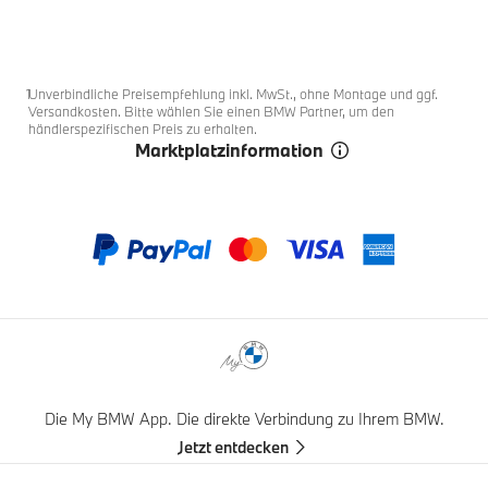
Fußnoten
1
1
1
1
1
1
1
1
1
1
1
1
.
.
.
.
.
.
.
.
.
.
.
.
0
1
3
4
5
6
7
8
9
10
11
2
Fußnote 1
1
Unverbindliche Preisempfehlung inkl. MwSt., ohne Montage und ggf.
Versandkosten. Bitte wählen Sie einen BMW Partner, um den
händlerspezifischen Preis zu erhalten.
Marktplatzinformation