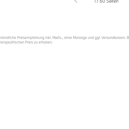
1 / 60 Seiten
ußnoten
ote 1
rbindliche Preisempfehlung inkl. MwSt., ohne Montage und ggf. Versandkosten. 
lerspezifischen Preis zu erhalten.