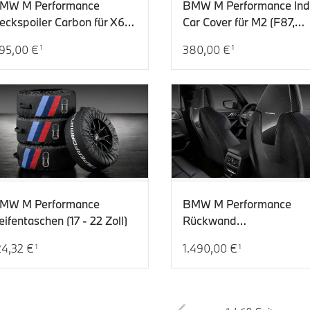
MW M Performance
BMW M Performance Ind
eckspoiler Carbon für X6
Car Cover für M2 (F87,
CI (G06 LCI)
F87N)
95,00 €
380,00 €
1
1
tueller Preis: 895,00 €
Aktueller Preis: 380,00 €
MW M Performance
BMW M Performance
eifentaschen (17 - 22 Zoll)
Rückwand
Alcantara/Carbon hochgl
24,32 €
1.490,00 €
1
1
für 2er, 4er, 8er, M2, M4,
tueller Preis: 124,32 €
Aktueller Preis: 1.490,00 €
(F91, F92, G14, G15, G22,
G42, G82, G83, G87)