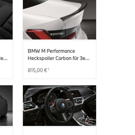
BMW M Performance
er,
Heckspoiler Carbon für 3er
,
(G20)
815,00 €
1
Aktueller Preis: 815,00 €