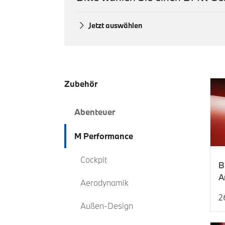
Jetzt auswählen
Zubehör
Abenteuer
M Performance
Cockpit
B
A
Aerodynamik
A
2
i
Ak
Außen-Design
U