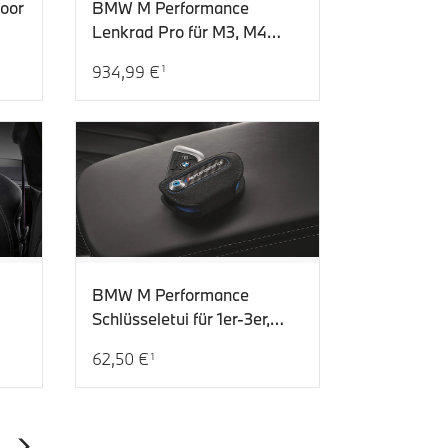
oor
BMW M Performance
Lenkrad Pro für M3, M4
(G80, G82, G83)
934,99 €
1
Aktueller Preis: 934,99 €
BMW M Performance
Schlüsseletui für 1er-3er,
anz
5er-8er, X1-X7, Z4
62,50 €
1
 M8
Aktueller Preis: 62,50 €