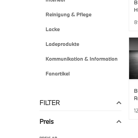
B
H
Reinigung & Pflege
L
8
Ak
Lacke
Ladeprodukte
Kommunikation & Information
Fanartikel
B
R
FILTER
1
Ak
Preis