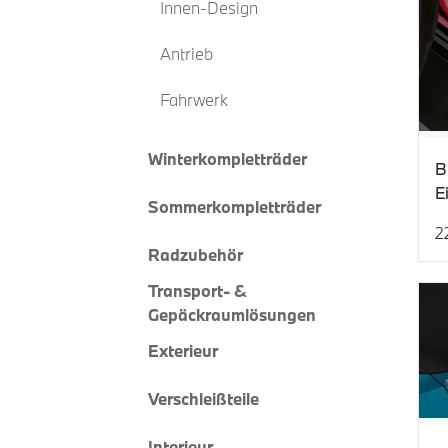
Innen-Design
Antrieb
Fahrwerk
Winterkompletträder
B
E
Sommerkompletträder
2
Ak
Radzubehör
Transport- &
Gepäckraumlösungen
Exterieur
Verschleißteile
Interieur