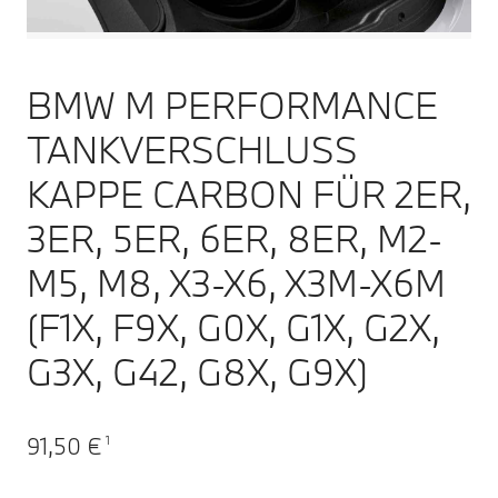
BMW M PERFORMANCE
TANKVERSCHLUSS
KAPPE CARBON FÜR 2ER,
3ER, 5ER, 6ER, 8ER, M2-
M5, M8, X3-X6, X3M-X6M
(F1X, F9X, G0X, G1X, G2X,
G3X, G42, G8X, G9X)
91,50 €
1
Aktueller Preis: 91,50 €