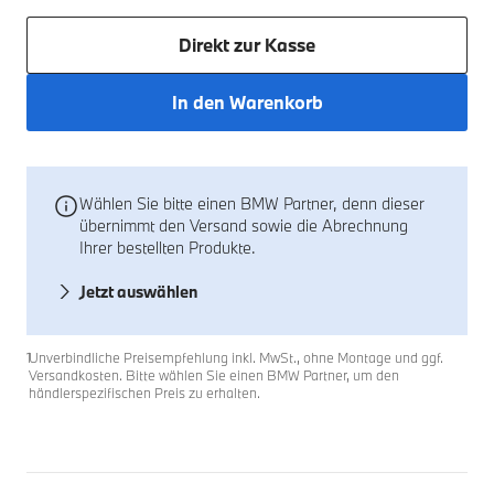
Direkt zur Kasse
In den Warenkorb
Wählen Sie bitte einen BMW Partner, denn dieser
übernimmt den Versand sowie die Abrechnung
Ihrer bestellten Produkte.
Jetzt auswählen
Fußnoten
Fußnote 1
1
Unverbindliche Preisempfehlung inkl. MwSt., ohne Montage und ggf.
Versandkosten. Bitte wählen Sie einen BMW Partner, um den
händlerspezifischen Preis zu erhalten.