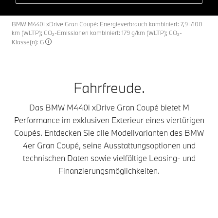
BMW M440i xDrive Gran Coupé: Energieverbrauch kombiniert: 7,9 l/100
km (WLTP); CO₂-Emissionen kombiniert: 179 g/km (WLTP); CO₂-
Klasse(n): G
Fahrfreude.
Das BMW M440i xDrive Gran Coupé bietet M
Performance im exklusiven Exterieur eines viertürigen
Coupés. Entdecken Sie alle Modellvarianten des BMW
4er Gran Coupé, seine Ausstattungsoptionen und
technischen Daten sowie vielfältige Leasing- und
Finanzierungsmöglichkeiten.