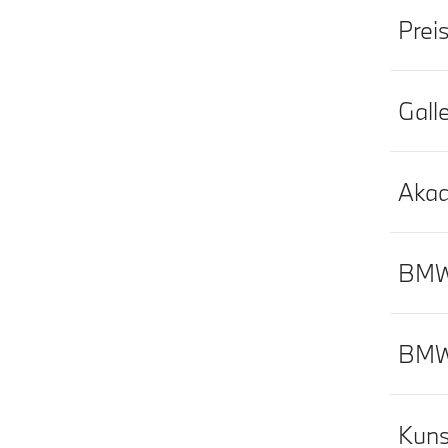
Prei
Gall
Akad
BMW 
BMW 
Kuns