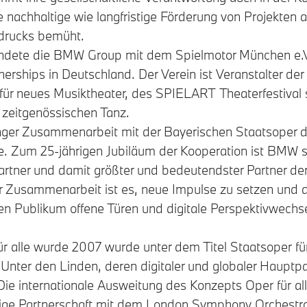
e nachhaltige wie langfristige Förderung von Projekten a
sdrucks bemüht.
ündete die BMW Group mit dem Spielmotor München e.V.
nerships in Deutschland. Der Verein ist Veranstalter d
l für neues Musiktheater, des SPIELART Theaterfestival
 zeitgenössischen Tanz.
nger Zusammenarbeit mit der Bayerischen Staatsoper d
le. Zum 25-jährigen Jubiläum der Kooperation ist BMW se
artner und damit größter und bedeutendster Partner de
er Zusammenarbeit ist es, neue Impulse zu setzen un
len Publikum offene Türen und digitale Perspektivwechs
r alle wurde 2007 wurde unter dem Titel Staatsoper für 
 Unter den Linden, deren digitaler und globaler Hauptp
. Die internationale Ausweitung des Konzepts Oper für all
istige Partnerschaft mit dem London Symphony Orchest