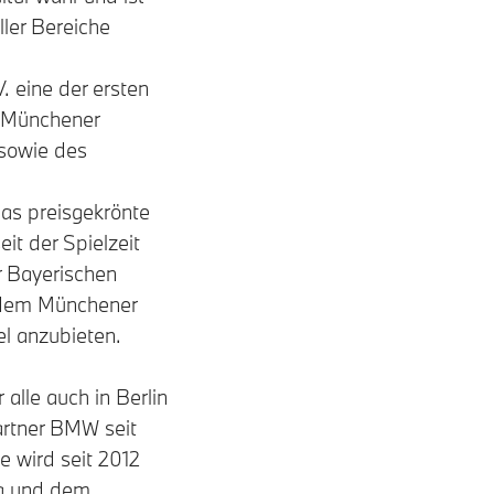
ller Bereiche
 eine der ersten
er Münchener
 sowie des
as preisgekrönte
it der Spielzeit
r Bayerischen
d dem Münchener
el anzubieten.
alle auch in Berlin
artner BMW seit
e wird seit 2012
ra und dem