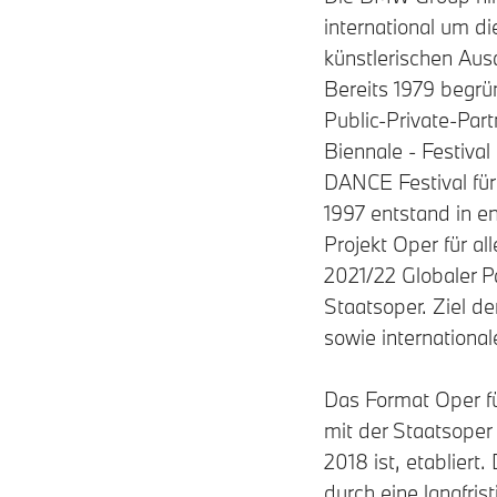
international um di
künstlerischen Au
Bereits 1979 begr
Public-Private-Part
Biennale - Festiva
DANCE Festival für
1997 entstand in e
Projekt Oper für al
2021/22 Globaler P
Staatsoper. Ziel d
sowie internationa
Das Format Oper fü
mit der Staatsoper
2018 ist, etabliert
durch eine langfr