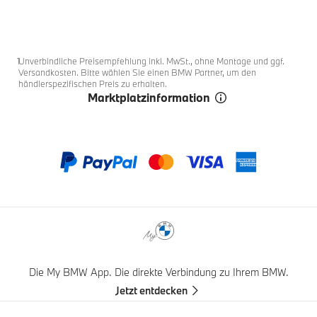
Fußnoten
1
1
1
1
1
1
1
1
1
1
1
1
.
.
.
.
.
.
.
.
.
.
.
.
0
1
3
4
5
6
7
8
9
10
11
2
Fußnote 1
1
Unverbindliche Preisempfehlung inkl. MwSt., ohne Montage und ggf.
Versandkosten. Bitte wählen Sie einen BMW Partner, um den
händlerspezifischen Preis zu erhalten.
Marktplatzinformation