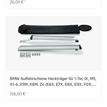
26,00 €
1
Aktueller Preis: 26,00 €
BMW Auffahrschiene Heckträger für 1-7er, iX, M5,
X1-6, X5M, X6M, Z4 (E6X, E7X, E8X, E9X, F0X,
F1X, F2X, F3X, F4X, F6X, F8X, F9X, G1X, G2X,
106,00 €
1
G3X, G4X, I20)
Aktueller Preis: 106,00 €