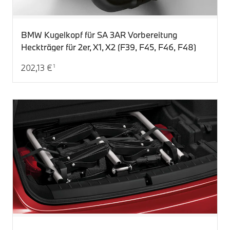
BMW Kugelkopf für SA 3AR Vorbereitung
Heckträger für 2er, X1, X2 (F39, F45, F46, F48)
202,13 €
1
Aktueller Preis: 202,13 €