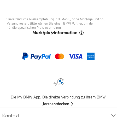
Fußnoten
1
1
1
1
.
.
.
.
0
1
3
2
Fußnote 1
1
Unverbindliche Preisempfehlung inkl. MwSt., ohne Montage und ggf.
Versandkosten. Bitte wählen Sie einen BMW Partner, um den
händlerspezifischen Preis zu erhalten.
Marktplatzinformation