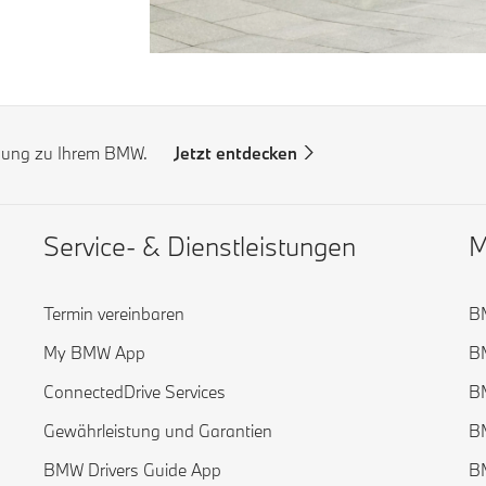
ndung zu Ihrem BMW.
Jetzt entdecken
Service- & Dienstleistungen
M
Termin vereinbaren
B
My BMW App
B
ConnectedDrive Services
B
Gewährleistung und Garantien
B
BMW Drivers Guide App
B