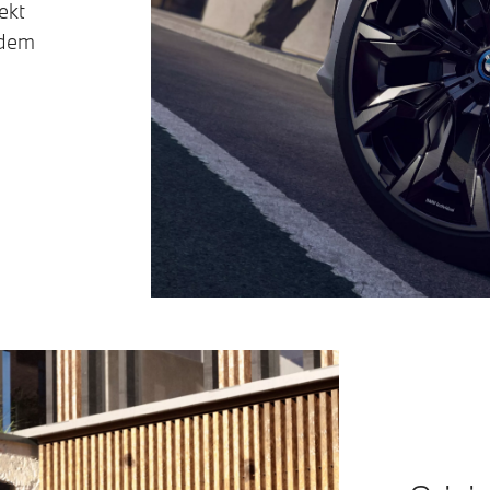
ekt
edem