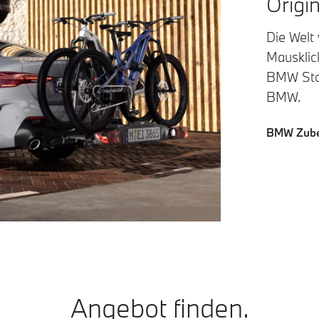
Origi
Die Welt
Mausklick
BMW Stor
BMW.
BMW Zube
Angebot finden.