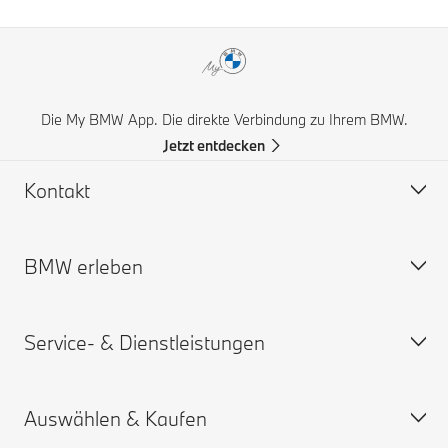
Die My BMW App. Die direkte Verbindung zu Ihrem BMW.
Jetzt entdecken
Kontakt
BMW erleben
Hilfe & Kontakt
Häufige Fragen (FAQ)
Service- & Dienstleistungen
BMW Partner finden
BMW Karriere
Unfall- und Pannenhilfe
BMW.com
Auswählen & Kaufen
Angebot anfordern
BMW Group
Termin vereinbaren