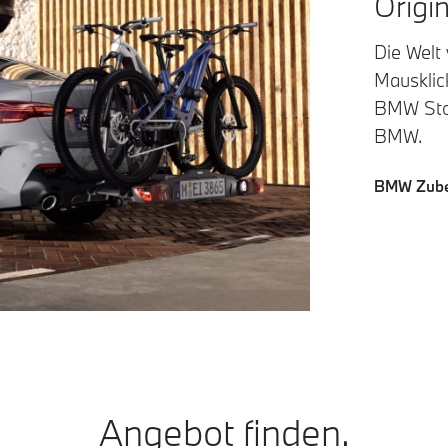
Origi
Die Welt
Mausklick
BMW Stor
BMW.
BMW Zube
Angebot finden.