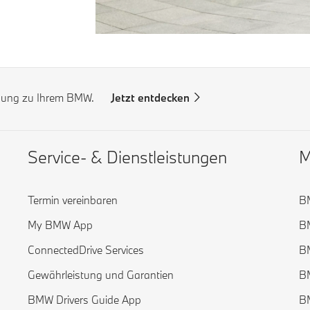
ndung zu Ihrem BMW.
Jetzt entdecken
Service- & Dienstleistungen
M
Termin vereinbaren
B
My BMW App
B
ConnectedDrive Services
B
Gewährleistung und Garantien
B
BMW Drivers Guide App
B