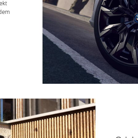
ekt
edem