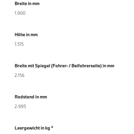
Breite in mm
1.900
Höhe in mm
1.515
Breite mit Spiegel (Fahrer- / Beifahrerseite) in mm
2.156
Radstand in mm
2.995
4
Leergewicht in kg