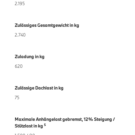
2.195
Zulässiges Gesamtgewicht in kg
2.740
Zuladung in kg
620
Zulässige Dachlast in kg
75
Maximale Anhängelast gebremst, 12% Steigung /
5
Stützlast in kg