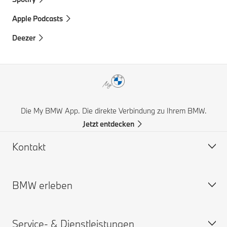
Apple Podcasts
Deezer
Die My BMW App. Die direkte Verbindung zu Ihrem BMW.
Jetzt entdecken
Kontakt
BMW erleben
Hilfe & Kontakt
Häufige Fragen (FAQ)
Service- & Dienstleistungen
BMW Partner finden
BMW Karriere