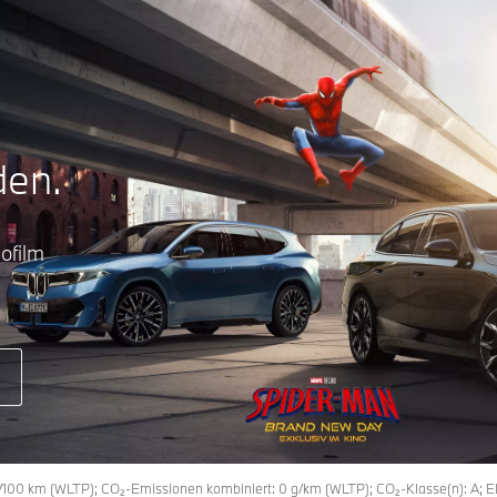
den.
ofilm
h/100 km (WLTP); CO₂-Emissionen kombiniert: 0 g/km (WLTP); CO₂-Klasse(n): A; 