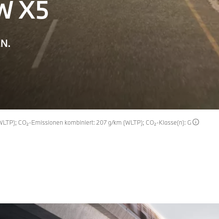
W X5
N.
(WLTP); CO₂-Emissionen kombiniert: 207 g/km (WLTP); CO₂-Klasse(n): G