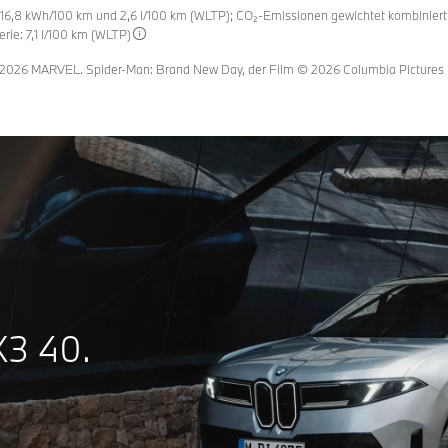
6,8 kWh/100 km und 2,6 l/100 km (WLTP); CO₂-Emissionen gewichtet kombiniert: 
erie: 7,1 l/100 km (WLTP)
6 MARVEL. Spider-Man: Brand New Day, der Film © 2026 Columbia Pictures Indus
X3 40.