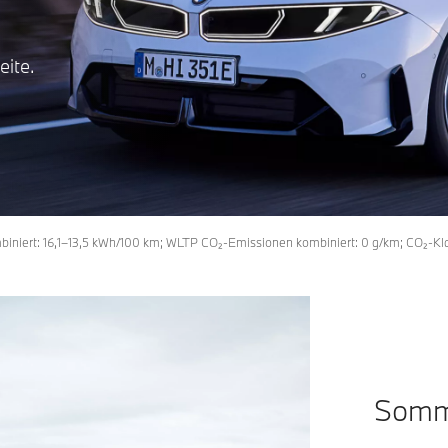
eite.
mbiniert: 16,1–13,5 kWh/100 km; WLTP CO₂-Emissionen kombiniert: 0 g/km; CO₂-K
Somme