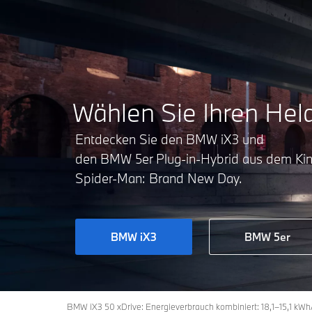
Wählen Sie Ihren Hel
Entdecken Sie den BMW iX3 und
den BMW 5er Plug-in-Hybrid aus dem Kin
Spider-Man: Brand New Day.
BMW iX3
BMW 5er
BMW iX3 50 xDrive: Energieverbrauch kombiniert: 18,1–15,1 kW