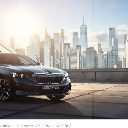
Elektrische Reichweite: 673–805 km (WLTP)