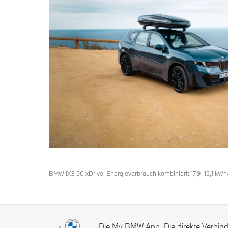
BMW iX3 50 xDrive: Energieverbrauch kombiniert: 17,9–15,1 kW
Die My BMW App. Die direkte Verbi