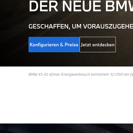
DER NEUE
BM
GESCHAFFEN, UM VORAUSZUGEHE
Konfigurieren & Preise
Jetzt entdecken
BMW X5 40 xDrive: Energieverbrauch kombiniert: 9,1 l/100 km 