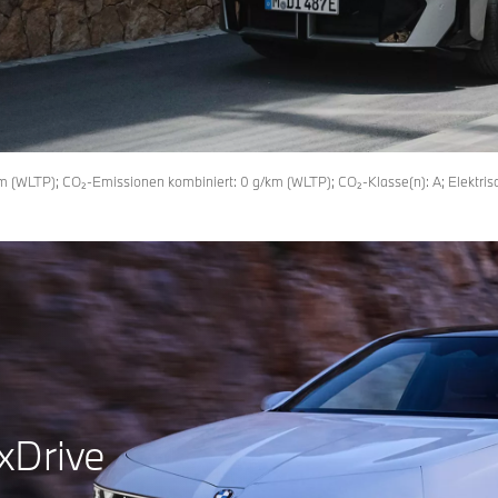
m (WLTP); CO₂-Emissionen kombiniert: 0 g/km (WLTP); CO₂-Klasse(n): A; Elektr
xDrive