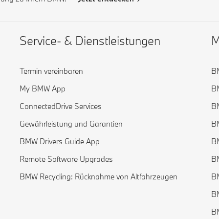
Service- & Dienstleistungen
M
Termin vereinbaren
B
My BMW App
B
ConnectedDrive Services
B
Gewährleistung und Garantien
B
BMW Drivers Guide App
B
Remote Software Upgrades
B
BMW Recycling: Rücknahme von Altfahrzeugen
B
B
B