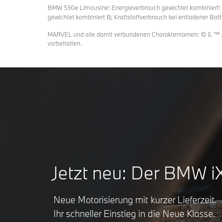
BMW 530e Limousine: Energieverbrauch gewichtet kombiniert: 1
gewichtet kombiniert B; Kraftstoffverbrauch bei entladener Batt
MARVEL und alle damit verbundenen Charakternamen: © & ™ 202
vorbehalten.
Jetzt neu: Der BMW i
Neue Motorisierung mit kurzer Lieferzeit.
Ihr schneller Einstieg in die Neue Klasse.