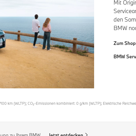
Mit Orig
Servicean
den Somm
BMW noc
Zum Shop
BMW Serv
h/100 km (WLTP); CO₂-Emissionen kombiniert: 0 g/km (WLTP); Elektrische Reichw
ndung zu Ihrem BMW.
Jetzt entdecken