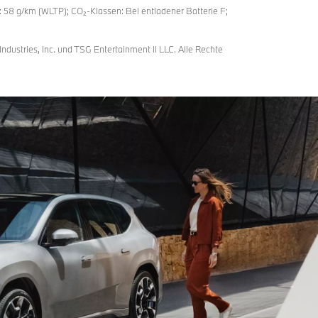
58 g/km (WLTP); CO₂-Klassen: Bei entladener Batterie F;
tries, Inc. und TSG Entertainment II LLC. Alle Rechte