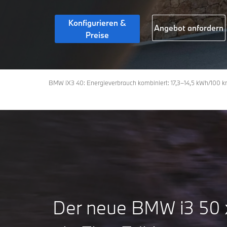
Konfigurieren &
Angebot anfordern
Preise
BMW iX3 40: Energieverbrauch kombiniert: 17,3–14,5 kWh/100 k
Der neue BMW i3 50 