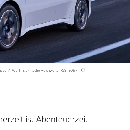
lasse: A; WLTP Elektrische Reichweite: 758–906 km
rzeit ist Abenteuerzeit.