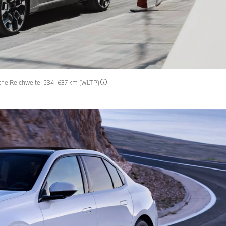
ische Reichweite: 534–637 km (WLTP)