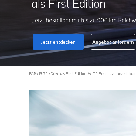
als First Edition.
Jetzt bestellbar mit bis zu 906 km Reichw
Jetzt entdecken
Angebot anfordern
BMW i3 50 xDrive als First Edition: WLTP Energieverbrauch ko