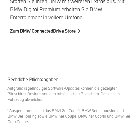
Statten Sie Ihren BMW mit weiteren Extras aus. Mit
Di
BMW Digital Premium erhalten Sie BMW
Co
Entertainment in vollem Umfang.
A
Zum BMW ConnectedDrive Store
Zu
Rechtliche Pflichtangaben.
Aufgrund regelmäßiger Software-Updates können die gezeigten
Bildschirm-Designs von den tatsächlichen Bildschirm-Designs im
Fahrzeug abweichen.
¹ Ausgenommen sind das BMW 2er Coupé, BMW 3er Limousine und
BMW 3er Touring sowie BMW 4er Coupé, BMW 4er Cabrio und BMW 4er
Gran Coupé.