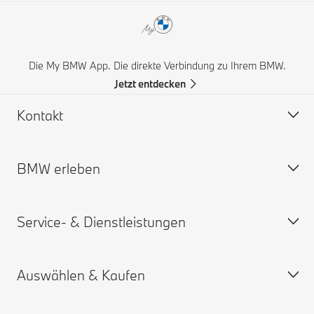
Die My BMW App. Die direkte Verbindung zu Ihrem BMW.
Jetzt entdecken
Kontakt
BMW erleben
Hilfe & Kontakt
Häufige Fragen (FAQ)
Service- & Dienstleistungen
BMW Partner finden
BMW Karriere
Unfall- und Pannenhilfe
BMW.com
Auswählen & Kaufen
Angebot anfordern
BMW Group
Termin vereinbaren
My BMW App