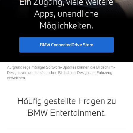
Ein Zugang, viele weitere
Apps, unendliche
Möglichkeiten.
BMW ConnectedDrive Store
Aufgrund regelmäßiger Software-Updates können die Bildschirm-
Designs von den tatsächlichen Bildschirm-Designs im Fahrzeug
abweichen.
Häufig gestellte Fragen zu
BMW Entertainment.