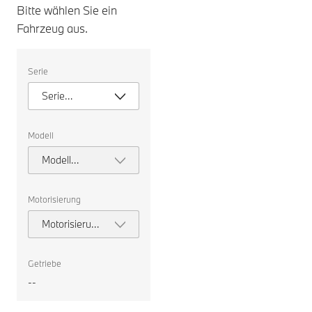
Bitte wählen Sie ein
Fahrzeug aus.
Bitte
Serie
wählen
Sie
Serie
ein
Fahrzeug
auswählen
aus.
Modell
Modell
auswählen
Motorisierung
Motorisierung
auswählen
Getriebe
--