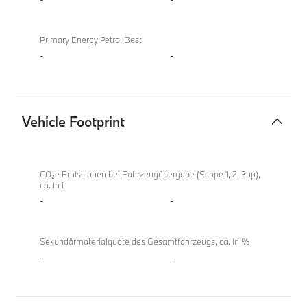
Primary Energy Petrol Best
-
-
Vehicle Footprint
Vehicle
Footprint
CO₂e Emissionen bei Fahrzeugübergabe (Scope 1, 2, 3up),
ca. in t
-
-
Sekundärmaterialquote des Gesamtfahrzeugs, ca. in %
-
-