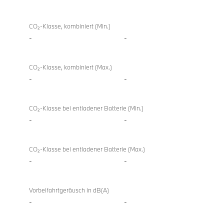
CO₂-Klasse, kombiniert (Min.)
-
-
CO₂-Klasse, kombiniert (Max.)
-
-
CO₂-Klasse bei entladener Batterie (Min.)
-
-
CO₂-Klasse bei entladener Batterie (Max.)
-
-
Vorbeifahrtgeräusch in dB(A)
-
-