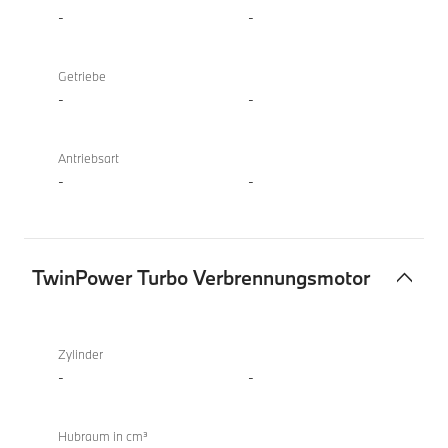
-
-
Getriebe
-
-
Antriebsart
-
-
TwinPower Turbo Verbrennungsmotor
TwinPower
Turbo
Zylinder
Verbrennungsmotor
-
-
Hubraum in cm³