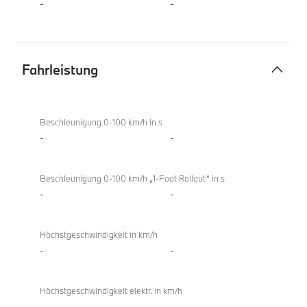
-
-
Fahrleistung
Fahrleistung
Beschleunigung 0-100 km/h in s
-
-
Beschleunigung 0-100 km/h „1-Foot Rollout“ in s
-
-
Höchstgeschwindigkeit in km/h
-
-
Höchstgeschwindigkeit elektr. in km/h
-
-