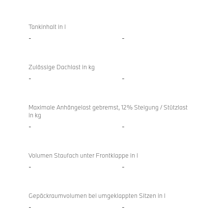
Tankinhalt in l
-
-
Zulässige Dachlast in kg
-
-
Maximale Anhängelast gebremst, 12% Steigung / Stützlast
in kg
-
-
Volumen Staufach unter Frontklappe in l
-
-
Gepäckraumvolumen bei umgeklappten Sitzen in l
-
-