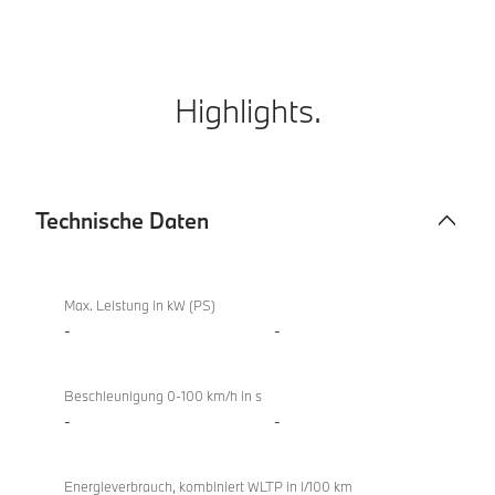
Highlights.
Technische Daten
Technische
Daten
Max. Leistung in kW (PS)
-
-
Beschleunigung 0-100 km/h in s
-
-
Energieverbrauch, kombiniert WLTP in l/100 km