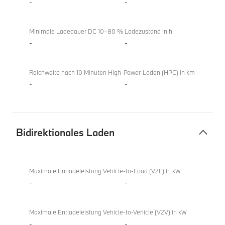
-
-
Minimale Ladedauer DC 10–80 % Ladezustand in h
-
-
Reichweite nach 10 Minuten High-Power-Laden (HPC) in km
-
-
Bidirektionales Laden
Bidirektionales
Laden
Maximale Entladeleistung Vehicle-to-Load (V2L) in kW
-
-
Maximale Entladeleistung Vehicle-to-Vehicle (V2V) in kW
-
-