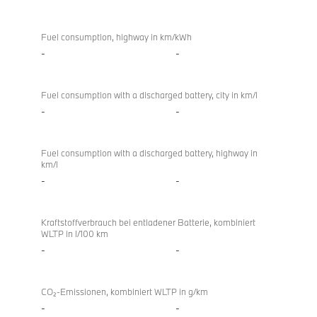
Fuel consumption, highway in km/kWh
-
-
Fuel consumption with a discharged battery, city in km/l
-
-
Fuel consumption with a discharged battery, highway in
km/l
-
-
Kraftstoffverbrauch bei entladener Batterie, kombiniert
WLTP in l/100 km
-
-
CO₂-Emissionen, kombiniert WLTP in g/km
-
-