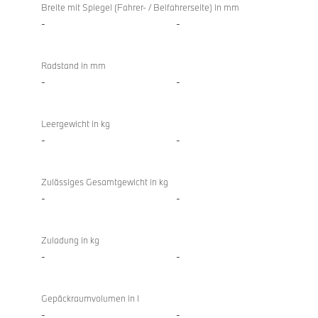
Breite mit Spiegel (Fahrer- / Beifahrerseite) in mm
-
-
Radstand in mm
-
-
Leergewicht in kg
-
-
Zulässiges Gesamtgewicht in kg
-
-
Zuladung in kg
-
-
Gepäckraumvolumen in l
-
-