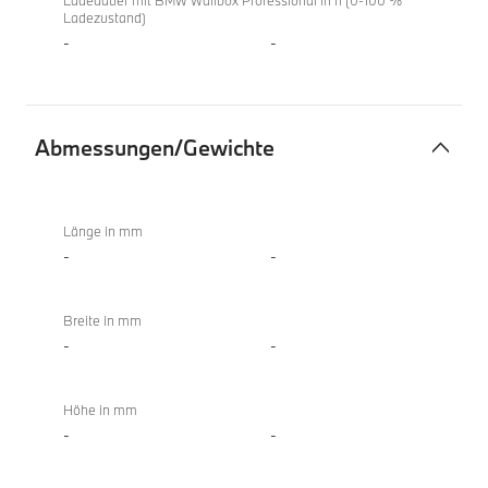
Ladedauer mit BMW Wallbox Professional in h (0-100 %
Ladezustand)
-
-
Abmessungen/Gewichte
Abmessungen/Gewichte
Länge in mm
-
-
Breite in mm
-
-
Höhe in mm
-
-