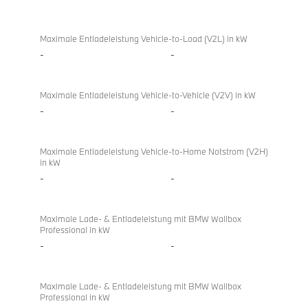
Bidirektionales
BMW
Laden
218d
Maximale Entladeleistung Vehicle-to-Load (V2L) in kW
Gran
-
-
Coupé
Maximale Entladeleistung Vehicle-to-Vehicle (V2V) in kW
-
-
Maximale Entladeleistung Vehicle-to-Home Notstrom (V2H)
in kW
-
-
Maximale Lade- & Entladeleistung mit BMW Wallbox
Professional in kW
-
-
Maximale Lade- & Entladeleistung mit BMW Wallbox
Professional in kW