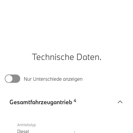
Technische Daten.
Nur Unterschiede anzeigen
4
Gesamtfahrzeugantrieb
Gesamtfahrzeugantrieb
BMW
218d
Antriebstyp
Gran
Diesel
-