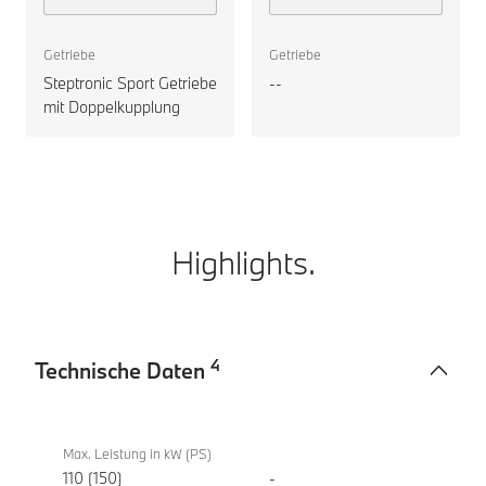
Gran Coupé
auswählen
Getriebe
Getriebe
Steptronic Sport Getriebe
--
mit Doppelkupplung
Highlights.
4
Technische Daten
Technische
BMW
Daten
218d
Max. Leistung in kW (PS)
Gran
110 (150)
-