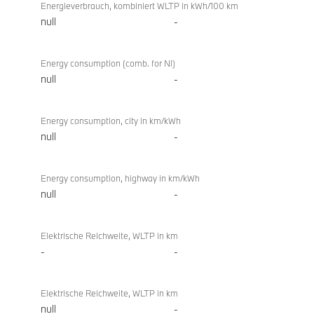
Energieverbrauch, kombiniert WLTP in kWh/100 km
null
-
Energy consumption (comb. for NI)
null
-
Energy consumption, city in km/kWh
null
-
Energy consumption, highway in km/kWh
null
-
Elektrische Reichweite, WLTP in km
-
-
Elektrische Reichweite, WLTP in km
null
-