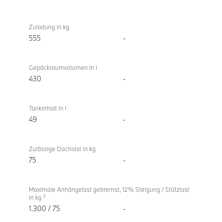
Zuladung in kg
555
-
Gepäckraumvolumen in l
430
-
Tankinhalt in l
49
-
Zulässige Dachlast in kg
75
-
Maximale Anhängelast gebremst, 12% Steigung / Stützlast
3
in kg
1.300 / 75
-