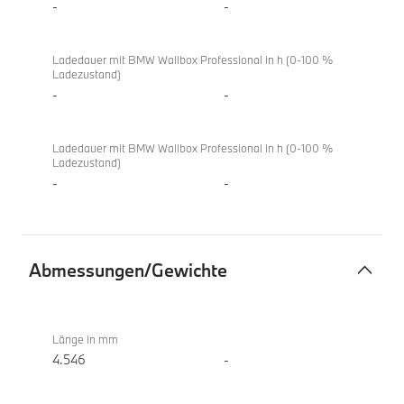
-
-
Ladedauer mit BMW Wallbox Professional in h (0-100 %
Ladezustand)
-
-
Ladedauer mit BMW Wallbox Professional in h (0-100 %
Ladezustand)
-
-
Abmessungen/Gewichte
Abmessungen/Gewichte
BMW
218d
Länge in mm
Gran
4.546
-
Coupé