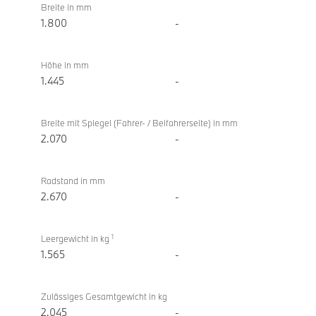
Breite in mm
1.800
-
Höhe in mm
1.445
-
Breite mit Spiegel (Fahrer- / Beifahrerseite) in mm
2.070
-
Radstand in mm
2.670
-
1
Leergewicht in kg
1.565
-
Zulässiges Gesamtgewicht in kg
2.045
-