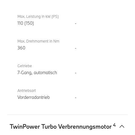
Coupé
Max. Leistung in kW (PS)
110 (150)
-
Max. Drehmoment in Nm
360
-
Getriebe
7-Gang, automatisch
-
Antriebsart
Vorderradantrieb
-
4
TwinPower Turbo Verbrennungsmotor