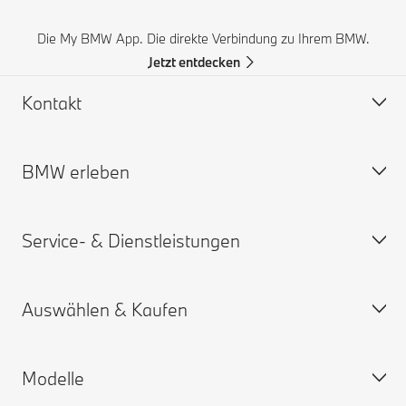
Die My BMW App. Die direkte Verbindung zu Ihrem BMW.
Jetzt entdecken
Kontakt
BMW erleben
Hilfe & Kontakt
Häufige Fragen (FAQ)
Service- & Dienstleistungen
BMW Partner finden
BMW Karriere
Unfall- und Pannenhilfe
BMW.com
Auswählen & Kaufen
Angebot anfordern
BMW Group
Termin vereinbaren
My BMW App
Modelle
ConnectedDrive Services
Konfigurator