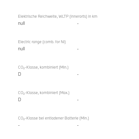
Elektrische Reichweite, WLTP (innerorts) in km
null
-
Electric range (comb. for NI)
null
-
CO₂-Klasse, kombiniert (Min.)
D
-
CO₂-Klasse, kombiniert (Max.)
D
-
CO₂-Klasse bei entladener Batterie (Min.)
-
-