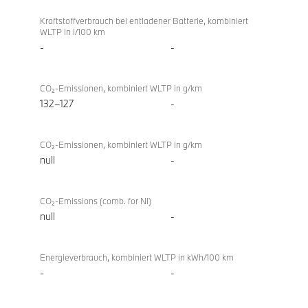
Kraftstoffverbrauch bei entladener Batterie, kombiniert
WLTP in l/100 km
-
-
CO₂-Emissionen, kombiniert WLTP in g/km
132–127
-
CO₂-Emissionen, kombiniert WLTP in g/km
null
-
CO₂-Emissions (comb. for NI)
null
-
Energieverbrauch, kombiniert WLTP in kWh/100 km
-
-