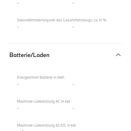
-
-
Coupé
Sekundärmaterialquote des Gesamtfahrzeugs, ca. in %
-
-
Batterie/Laden
Batterie/Laden
BMW
218d
Energieinhalt Batterie in kWh
Gran
-
-
Coupé
Maximale Ladeleistung AC in kW
-
-
Maximale Ladeleistung AC/DC in kW