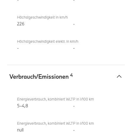
Höchstgeschwindigkeit in km/h
226
-
Höchstgeschwindigkeit elektr. in km/h
-
-
4
Verbrauch/Emissionen
Verbrauch/Emissionen
BMW
218d
Energieverbrauch, kombiniert WLTP in l/100 km
Gran
5–4,8
-
Coupé
Energieverbrauch, kombiniert WLTP in l/100 km
null
-