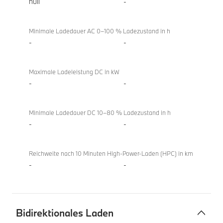
null
-
Minimale Ladedauer AC 0–100 % Ladezustand in h
-
-
Maximale Ladeleistung DC in kW
-
-
Minimale Ladedauer DC 10–80 % Ladezustand in h
-
-
Reichweite nach 10 Minuten High-Power-Laden (HPC) in km
-
-
Bidirektionales Laden