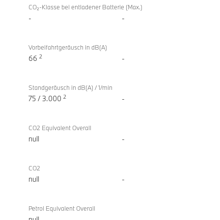
CO₂-Klasse bei entladener Batterie (Max.)
-
-
Vorbeifahrtgeräusch in dB(A)
2
66
-
Standgeräusch in dB(A) / 1/min
2
75 / 3.000
-
CO2 Equivalent Overall
null
-
CO2
null
-
Petrol Equivalent Overall
null
-