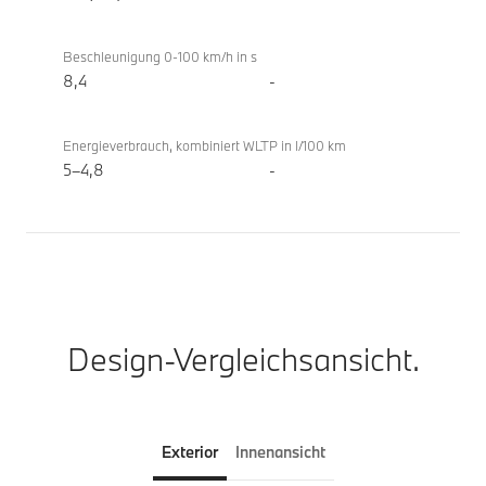
Coupé
Beschleunigung 0-100 km/h in s
8,4
-
Energieverbrauch, kombiniert WLTP in l/100 km
5–4,8
-
Design-Vergleichsansicht.
Exterior
Innenansicht