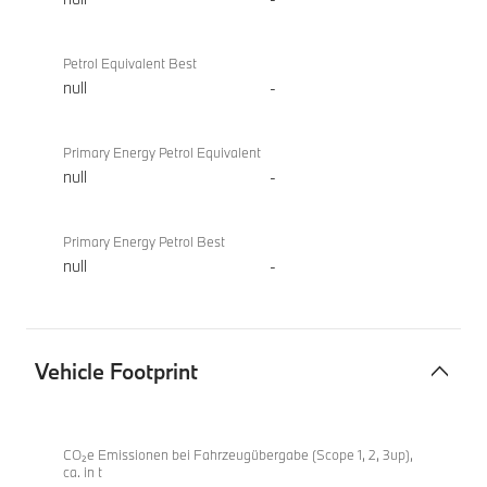
Petrol Equivalent Best
null
-
Primary Energy Petrol Equivalent
null
-
Primary Energy Petrol Best
null
-
Vehicle Footprint
Vehicle
BMW
Footprint
218d
CO₂e Emissionen bei Fahrzeugübergabe (Scope 1, 2, 3up),
ca. in t
Gran