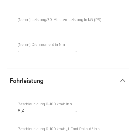
Elektromotor
BMW
218d
(Nenn-) Leistung/30-Minuten-Leistung in kW (PS)
Gran
-
-
Coupé
(Nenn-) Drehmoment in Nm
-
-
Fahrleistung
Fahrleistung
BMW
218d
Beschleunigung 0-100 km/h in s
Gran
8,4
-
Coupé
Beschleunigung 0-100 km/h „1-Foot Rollout“ in s
-
-