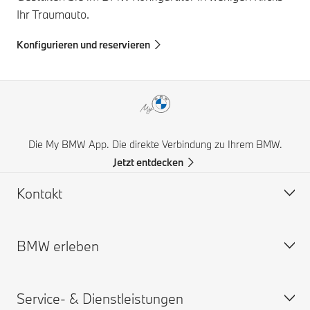
Ihr Traumauto.
Konfigurieren und reservieren
Die My BMW App. Die direkte Verbindung zu Ihrem BMW.
Jetzt entdecken
Kontakt
BMW erleben
Hilfe & Kontakt
Häufige Fragen (FAQ)
Service- & Dienstleistungen
BMW Partner finden
BMW Karriere