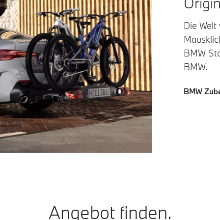
Origi
Die Welt
Mausklick
BMW Stor
BMW.
BMW Zube
Angebot finden.