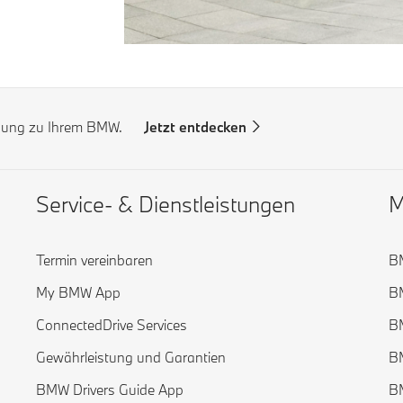
ndung zu Ihrem BMW.
Jetzt entdecken
Service- & Dienstleistungen
M
Termin vereinbaren
B
My BMW App
B
ConnectedDrive Services
B
Gewährleistung und Garantien
B
BMW Drivers Guide App
B