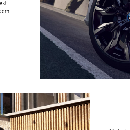
ekt
edem