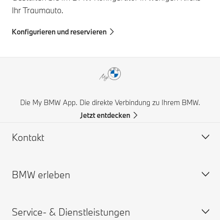
Ihr Traumauto.
Konfigurieren und reservieren
Die My BMW App. Die direkte Verbindung zu Ihrem BMW.
Jetzt entdecken
Kontakt
BMW erleben
Hilfe & Kontakt
Häufige Fragen (FAQ)
Service- & Dienstleistungen
BMW Partner finden
BMW Karriere