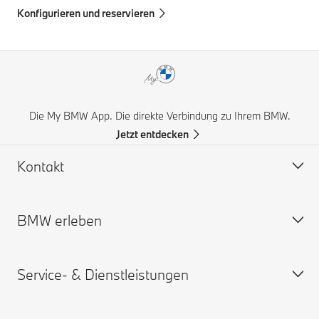
Konfigurieren und reservieren
Die My BMW App. Die direkte Verbindung zu Ihrem BMW.
Jetzt entdecken
Kontakt
BMW erleben
Hilfe & Kontakt
Häufige Fragen (FAQ)
Service- & Dienstleistungen
BMW Partner finden
BMW Karriere
Unfall- und Pannenhilfe
BMW.com