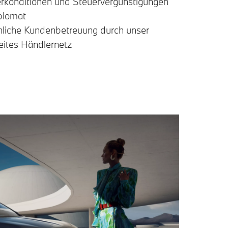
rkonditionen und Steuervergünstigungen
plomat
nliche Kundenbetreuung durch unser
eites Händlernetz