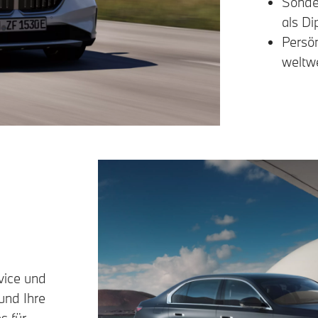
Sonde
als Di
Persö
weltw
vice und
und Ihre
s für