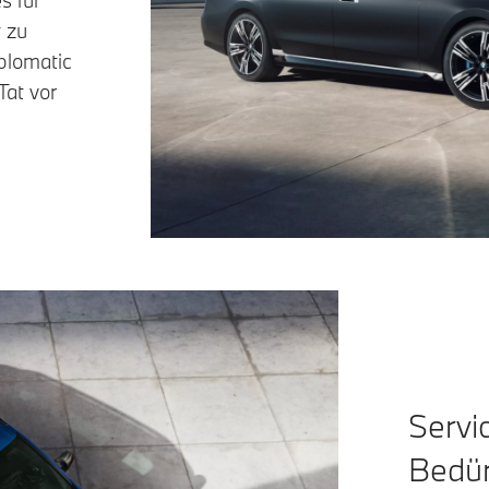
 zu
plomatic
Tat vor
Servi
Bedür