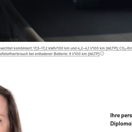
wichtet kombiniert: 17,3–17,2 kWh/100 km und 4,2–4,1 l/100 km (WLTP); CO₂-E
aftstoffverbrauch bei entladener Batterie: 9 l/100 km (WLTP)
Ihre per
Diplomat