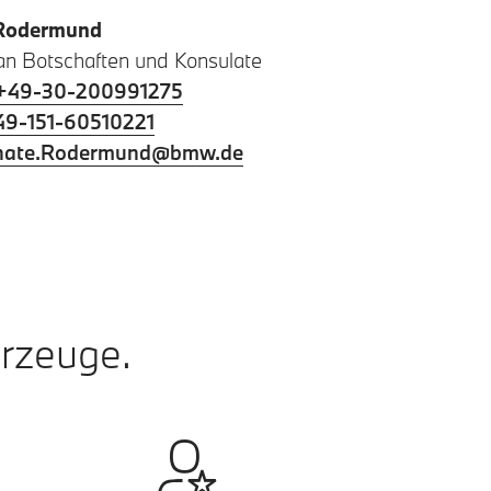
Rodermund
 an Botschaften und Konsulate
+49-30-200991275
49-151-60510221
nate.Rodermund@bmw.de
hrzeuge.