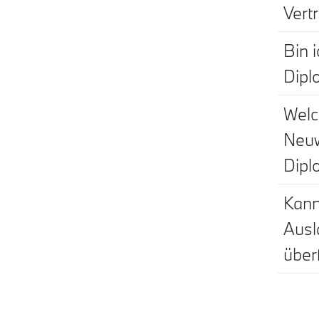
Vert
Bin 
Dipl
Welc
Neuw
Dipl
Kann
Ausl
über