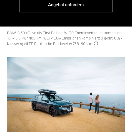
Angebot anfordern
BMW i3 50 xDrive als First Edition: WLTP Energieverbrauch kombiniert:
16,1–13,5 kWh/100 km; WLTP CO₂-Emissionen kombiniert: 0 g/km; CO₂-
Klasse: A; WLTP Elektrische Reichweite: 758–906 km