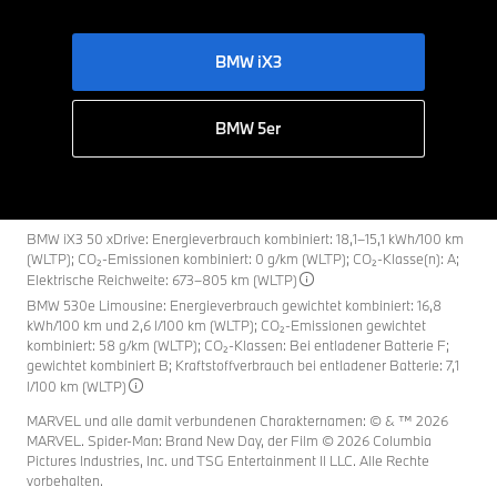
BMW iX3
BMW 5er
BMW iX3 50 xDrive: Energieverbrauch kombiniert: 18,1–15,1 kWh/100 km
(WLTP); CO₂-Emissionen kombiniert: 0 g/km (WLTP); CO₂-Klasse(n): A;
Elektrische Reichweite: 673–805 km (WLTP)
BMW 530e Limousine: Energieverbrauch gewichtet kombiniert: 16,8
kWh/100 km und 2,6 l/100 km (WLTP); CO₂-Emissionen gewichtet
kombiniert: 58 g/km (WLTP); CO₂-Klassen: Bei entladener Batterie F;
gewichtet kombiniert B; Kraftstoffverbrauch bei entladener Batterie: 7,1
l/100 km (WLTP)
MARVEL und alle damit verbundenen Charakternamen: © & ™ 2026
MARVEL. Spider-Man: Brand New Day, der Film © 2026 Columbia
Pictures Industries, Inc. und TSG Entertainment II LLC. Alle Rechte
vorbehalten.