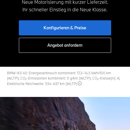
Neue Motorisierung mit kurzer Lieferzeit.
Ihr schneller Einstieg in die Neue Klasse.
Konfigurieren & Preise
Angebot anfordern
BMW iX3 40: Energieverbrauch kombiniert: 17,3–14,5 kWh/100 km
(WLTP); CO₂-Emissionen kombiniert: 0 g/km (WLTP); CO₂-Klasse(n): A;
Elektrische Reichweite: 534–637 km (WLTP)