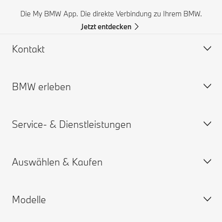
Die My BMW App. Die direkte Verbindung zu Ihrem BMW.
Jetzt entdecken
Kontakt
BMW erleben
Hilfe & Kontakt
Häufige Fragen (FAQ)
Service- & Dienstleistungen
BMW Partner finden
BMW Karriere
Unfall- und Pannenhilfe
BMW.com
Auswählen & Kaufen
Angebot anfordern
BMW Group
Termin vereinbaren
My BMW App
Modelle
ConnectedDrive Services
Konfigurator
Gewährleistung und Garantien
Neuwagensuche