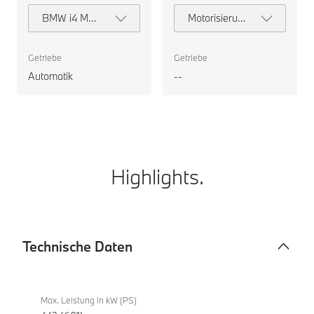
BMW i4 M60
Motorisierung
xDrive Gran
auswählen
Coupé
Getriebe
Getriebe
Automatik
--
Highlights.
Technische Daten
Technische
BMW
Daten
i4
Max. Leistung in kW (PS)