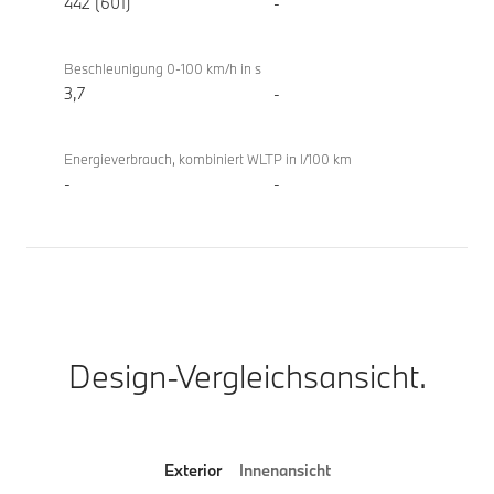
M60
442 (601)
-
xDrive
Gran
Beschleunigung 0-100 km/h in s
Coupé
3,7
-
Energieverbrauch, kombiniert WLTP in l/100 km
-
-
Design-Vergleichsansicht.
Exterior
Innenansicht