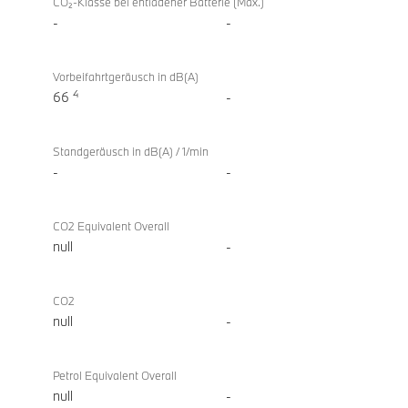
CO₂-Klasse bei entladener Batterie (Max.)
-
-
Vorbeifahrtgeräusch in dB(A)
4
66
-
Standgeräusch in dB(A) / 1/min
-
-
CO2 Equivalent Overall
null
-
CO2
null
-
Petrol Equivalent Overall
null
-