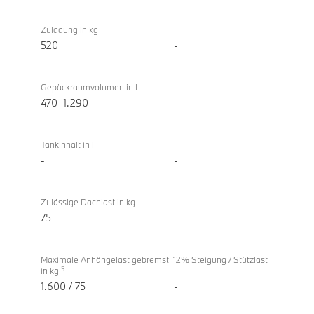
Zuladung in kg
520
-
Gepäckraumvolumen in l
470–1.290
-
Tankinhalt in l
-
-
Zulässige Dachlast in kg
75
-
Maximale Anhängelast gebremst, 12% Steigung / Stützlast
5
in kg
1.600 / 75
-