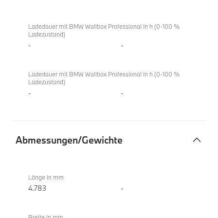
Ladedauer mit BMW Wallbox Professional in h (0-100 %
Ladezustand)
-
-
Ladedauer mit BMW Wallbox Professional in h (0-100 %
Ladezustand)
-
-
Abmessungen/Gewichte
Abmessungen/Gewichte
BMW
i4
Länge in mm
M60
4.783
-
xDrive
Gran
Breite in mm