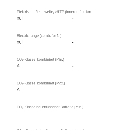
Elektrische Reichweite, WLTP (innerorts) in km
null
-
Electric range (comb. for NI)
null
-
CO₂-Klasse, kombiniert (Min.)
A
-
CO₂-Klasse, kombiniert (Max.)
A
-
CO₂-Klasse bei entladener Batterie (Min.)
-
-