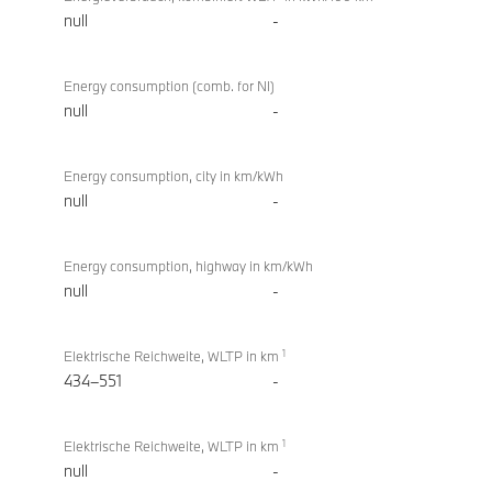
null
-
Energy consumption (comb. for NI)
null
-
Energy consumption, city in km/kWh
null
-
Energy consumption, highway in km/kWh
null
-
1
Elektrische Reichweite, WLTP in km
434–551
-
1
Elektrische Reichweite, WLTP in km
null
-