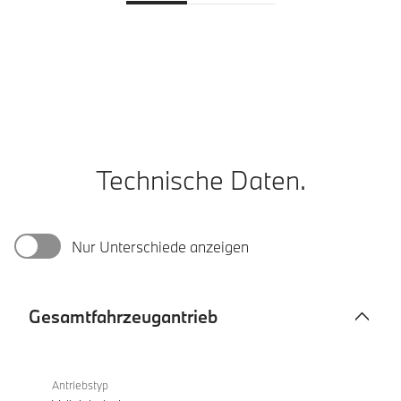
Technische Daten.
Nur Unterschiede anzeigen
Gesamtfahrzeugantrieb
Gesamtfahrzeugantrieb
BMW
i4
Antriebstyp