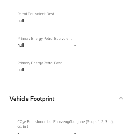
Petrol Equivalent Best
null
-
Primary Energy Petrol Equivalent
null
-
Primary Energy Petrol Best
null
-
Vehicle Footprint
Vehicle
BMW
Footprint
i4
CO₂e Emissionen bei Fahrzeugübergabe (Scope 1, 2, 3up),
ca. in t
M60
-
-