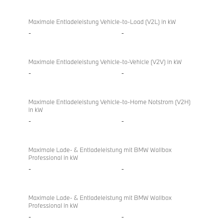
Bidirektionales
BMW
Laden
i4
Maximale Entladeleistung Vehicle-to-Load (V2L) in kW
M60
-
-
xDrive
Gran
Maximale Entladeleistung Vehicle-to-Vehicle (V2V) in kW
Coupé
-
-
Maximale Entladeleistung Vehicle-to-Home Notstrom (V2H)
in kW
-
-
Maximale Lade- & Entladeleistung mit BMW Wallbox
Professional in kW
-
-
Maximale Lade- & Entladeleistung mit BMW Wallbox
Professional in kW
-
-