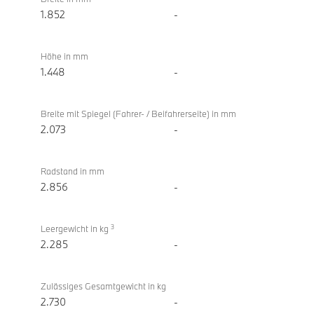
Coupé
1.852
-
Höhe in mm
1.448
-
Breite mit Spiegel (Fahrer- / Beifahrerseite) in mm
2.073
-
Radstand in mm
2.856
-
3
Leergewicht in kg
2.285
-
Zulässiges Gesamtgewicht in kg
2.730
-