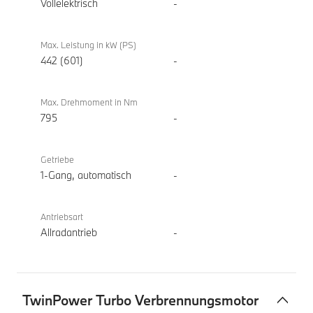
M60
Vollelektrisch
-
xDrive
Gran
Max. Leistung in kW (PS)
Coupé
442 (601)
-
Max. Drehmoment in Nm
795
-
Getriebe
1-Gang, automatisch
-
Antriebsart
Allradantrieb
-
TwinPower Turbo Verbrennungsmotor