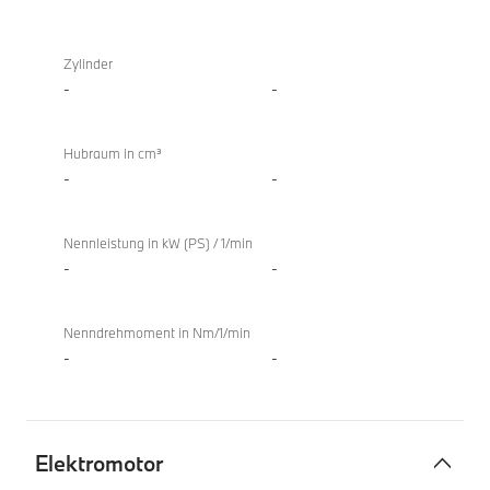
TwinPower
BMW
Turbo
i4
Zylinder
Verbrennungsmotor
M60
-
-
xDrive
Gran
Hubraum in cm³
Coupé
-
-
Nennleistung in kW (PS) / 1/min
-
-
Nenndrehmoment in Nm/1/min
-
-
Elektromotor