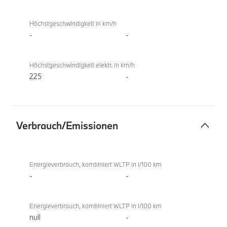
Höchstgeschwindigkeit in km/h
-
-
Höchstgeschwindigkeit elektr. in km/h
225
-
Verbrauch/Emissionen
Verbrauch/Emissionen
BMW
i4
Energieverbrauch, kombiniert WLTP in l/100 km
M60
-
-
xDrive
Gran
Energieverbrauch, kombiniert WLTP in l/100 km
Coupé
null
-