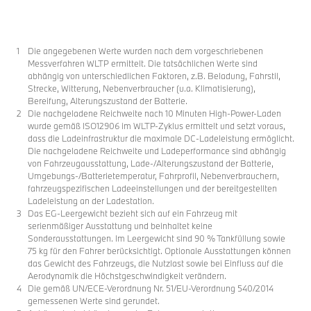
Die angegebenen Werte wurden nach dem vorgeschriebenen
Messverfahren WLTP ermittelt. Die tatsächlichen Werte sind
abhängig von unterschiedlichen Faktoren, z.B. Beladung, Fahrstil,
Strecke, Witterung, Nebenverbraucher (u.a. Klimatisierung),
Bereifung, Alterungszustand der Batterie.
Die nachgeladene Reichweite nach 10 Minuten High-Power-Laden
wurde gemäß ISO12906 im WLTP-Zyklus ermittelt und setzt voraus,
dass die Ladeinfrastruktur die maximale DC-Ladeleistung ermöglicht.
Die nachgeladene Reichweite und Ladeperformance sind abhängig
von Fahrzeugausstattung, Lade-/Alterungszustand der Batterie,
Umgebungs-/Batterietemperatur, Fahrprofil, Nebenverbrauchern,
fahrzeugspezifischen Ladeeinstellungen und der bereitgestellten
Ladeleistung an der Ladestation.
Das EG-Leergewicht bezieht sich auf ein Fahrzeug mit
serienmäßiger Ausstattung und beinhaltet keine
Sonderausstattungen. Im Leergewicht sind 90 % Tankfüllung sowie
75 kg für den Fahrer berücksichtigt. Optionale Ausstattungen können
das Gewicht des Fahrzeugs, die Nutzlast sowie bei Einfluss auf die
Aerodynamik die Höchstgeschwindigkeit verändern.
Die gemäß UN/ECE-Verordnung Nr. 51/EU-Verordnung 540/2014
gemessenen Werte sind gerundet.