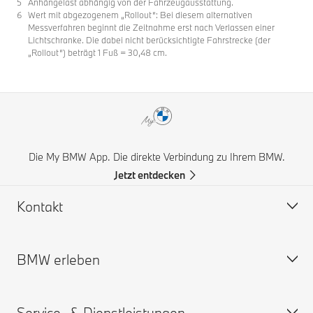
Anhängelast abhängig von der Fahrzeugausstattung.
Wert mit abgezogenem „Rollout“: Bei diesem alternativen
Messverfahren beginnt die Zeitnahme erst nach Verlassen einer
Lichtschranke. Die dabei nicht berücksichtigte Fahrstrecke (der
„Rollout“) beträgt 1 Fuß = 30,48 cm.
Die My BMW App. Die direkte Verbindung zu Ihrem BMW.
Jetzt entdecken
Kontakt
BMW erleben
Hilfe & Kontakt
Häufige Fragen (FAQ)
Service- & Dienstleistungen
BMW Partner finden
BMW Karriere