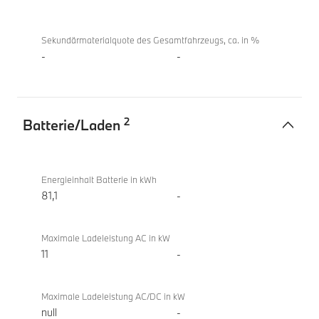
xDrive
Gran
Coupé
Sekundärmaterialquote des Gesamtfahrzeugs, ca. in %
-
-
2
Batterie/Laden
Batterie/Laden
BMW
i4
Energieinhalt Batterie in kWh
M60
81,1
-
xDrive
Gran
Maximale Ladeleistung AC in kW
Coupé
11
-
Maximale Ladeleistung AC/DC in kW
null
-