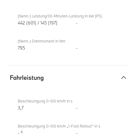
Elektromotor
BMW
i4
(Nenn-) Leistung/30-Minuten-Leistung in kW (PS)
M60
442 (601) / 145 (197)
-
xDrive
Gran
(Nenn-) Drehmoment in Nm
Coupé
795
-
Fahrleistung
Fahrleistung
BMW
i4
Beschleunigung 0-100 km/h in s
M60
3,7
-
xDrive
Gran
Beschleunigung 0-100 km/h „1-Foot Rollout“ in s
Coupé
6
-
-