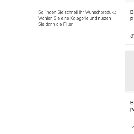
B
So finden Sie schnell Ihr Wunschprodukt:
Wählen Sie eine Kategorie und nutzen
P
Sie dann die Filter.
8
Ak
B
P
1
Ak