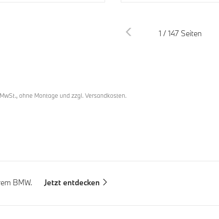
1 / 147 Seiten
ußnoten
ote 1
. MwSt., ohne Montage und zzgl. Versandkosten.