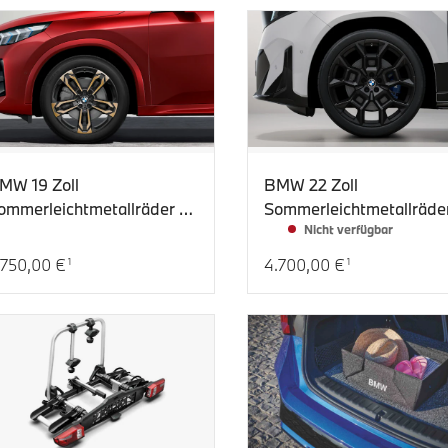
MW 19 Zoll
BMW 22 Zoll
ommerleichtmetallräder M
Sommerleichtmetallräde
Nicht verfügbar
oppelspeiche 871M, Night
Performance Y-Speiche
old
1054M, Jet Black Matt
.750,00 €
4.700,00 €
1
1
tueller Preis: 3.750,00 €
Aktueller Preis: 4.700,00 €