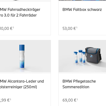
MW Fahrradheckträger
BMW Faltbox schwarz
ro 3.0 für 2 Fahrräder
10,00 €
53,00 €
1
1
tueller Preis: 810,00 €
Aktueller Preis: 53,00 €
MW Alcantara-Leder und
BMW Pflegetasche
olsterreiniger (250ml)
Sommeredition
2,99 €
69,00 €
1
1
tueller Preis: 12,99 €
Aktueller Preis: 69,00 €