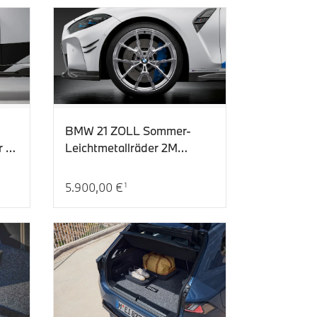
BMW 21 ZOLL Sommer-
r M
Leichtmetallräder 2M
Performance Y-Speiche
1063M, Refined Silver
5.900,00 €
1
Aktueller Preis: 5.900,00 €