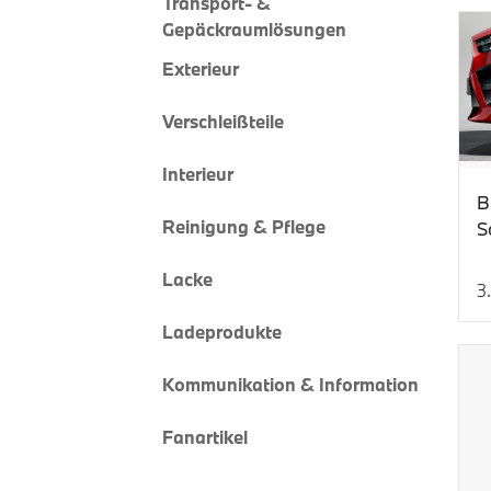
Transport- &
Gepäckraumlösungen
Exterieur
Verschleißteile
Interieur
B
Reinigung & Pflege
S
D
Lacke
G
3
Ak
Ladeprodukte
Kommunikation & Information
Fanartikel