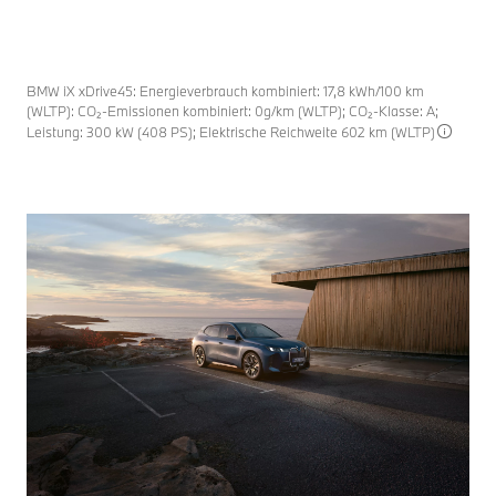
BMW iX xDrive45: Energieverbrauch kombiniert: 17,8 kWh/100 km
(WLTP): CO₂-Emissionen kombiniert: 0g/km (WLTP); CO₂-Klasse: A;
Leistung: 300 kW (408 PS); Elektrische Reichweite 602 km (WLTP)