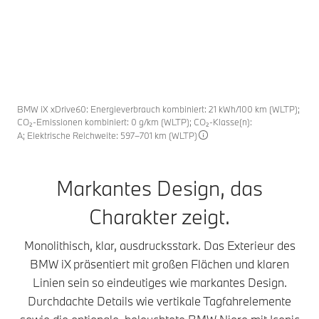
BMW iX xDrive60: Energieverbrauch kombiniert: 21 kWh/100 km (WLTP);
CO₂-Emissionen kombiniert: 0 g/km (WLTP); CO₂-Klasse(n):
A; Elektrische Reichweite: 597–701 km (WLTP)
Markantes Design, das
Charakter zeigt.
Monolithisch, klar, ausdrucksstark. Das Exterieur des
BMW iX präsentiert mit großen Flächen und klaren
Linien sein so eindeutiges wie markantes Design.
Durchdachte Details wie vertikale Tagfahrelemente