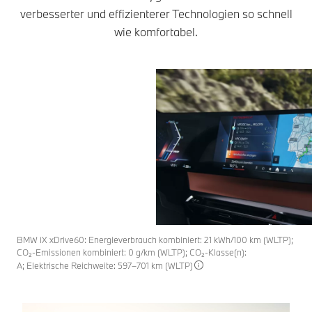
verbesserter und effizienterer Technologien so schnell
wie komfortabel.
BMW iX xDrive60: Energieverbrauch kombiniert: 21 kWh/100 km (WLTP);
CO₂-Emissionen kombiniert: 0 g/km (WLTP); CO₂-Klasse(n):
A; Elektrische Reichweite: 597–701 km (WLTP)