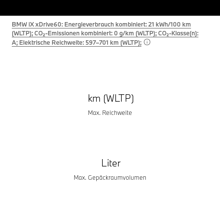
BMW iX xDrive60: Energieverbrauch kombiniert: 21 kWh/100 km
(WLTP); CO₂-Emissionen kombiniert: 0 g/km (WLTP); CO₂-Klasse(n):
A;
Elektrische Reichweite: 597–701 km (WLTP);
km (WLTP)
Max. Reichweite
Liter
Max. Gepäckraumvolumen