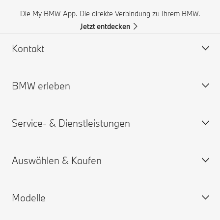
Die My BMW App. Die direkte Verbindung zu Ihrem BMW.
Jetzt entdecken
Kontakt
BMW erleben
Hilfe & Kontakt
Häufige Fragen (FAQ)
Service- & Dienstleistungen
BMW Partner finden
BMW Karriere
Unfall- und Pannenhilfe
BMW.com
Auswählen & Kaufen
Angebot anfordern
BMW Group
Termin vereinbaren
My BMW App
Modelle
ConnectedDrive Services
Konfigurator
Gewährleistung und Garantien
Neuwagensuche