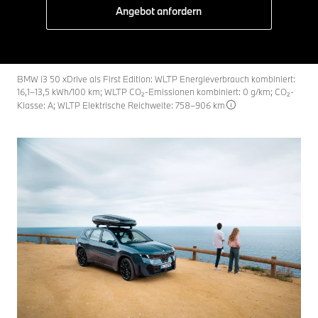
Angebot anfordern
BMW i3 50 xDrive als First Edition: WLTP Energieverbrauch kombiniert:
16,1–13,5 kWh/100 km; WLTP CO₂-Emissionen kombiniert: 0 g/km; CO₂-
Klasse: A; WLTP Elektrische Reichweite: 758–906 km