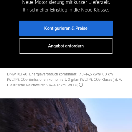
Neue Motorisierung mit kurzer Lieferzeit.
Ihr schneller Einstieg in die Neue Klasse.
Konfigurieren & Preise
Angebot anfordern
BMW iX3 40: Energieverbrauch kombiniert: 17,3–14,5 kWh/100 km
(WLTP); CO₂-Emissionen kombiniert: 0 g/km (WLTP); CO₂-Klasse(n): A;
Elektrische Reichweite: 534–637 km (WLTP)