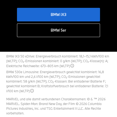
BMW iX3
BMW 5er
BMW iX3 50 xDrive: Energieverbrauch kombiniert: 18,1–15,1 kWh/100 km
(WLTP); CO₂-Emissionen kombiniert: 0 g/km (WLTP); CO₂-Klasse(n): A;
Elektrische Reichweite: 673–805 km (WLTP)
BMW 530e Limousine: Energieverbrauch gewichtet kombiniert: 16,8
kWh/100 km und 2,6 l/100 km (WLTP); CO₂-Emissionen gewichtet
kombiniert: 58 g/km (WLTP); CO₂-Klassen: Bei entladener Batterie F;
gewichtet kombiniert B; Kraftstoffverbrauch bei entladener Batterie: 7,1
l/100 km (WLTP)
MARVEL und alle damit verbundenen Charakternamen: © & ™ 2026
MARVEL. Spider-Man: Brand New Day, der Film © 2026 Columbia
Pictures Industries, Inc. und TSG Entertainment II LLC. Alle Rechte
vorbehalten.